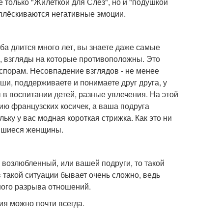
е только "Жилеткой для Слёз", но и "подушкой
ыплёскиваются негативные эмоции.
жба длится много лет, вы знаете даже самые
и, взгляды на которые противоположны. Это
 спорам. Несовпадение взглядов - не менее
ши, поддерживаете и понимаете друг друга, у
 в воспитании детей, разные увлечения. На этой
ию французских косичек, а ваша подруга
ьку у вас модная короткая стрижка. Как это ни
явшиеся женщины.
 возлюбленный, или вашей подруги, то такой
 такой ситуации бывает очень сложно, ведь
ного разрыва отношений.
я можно почти всегда.