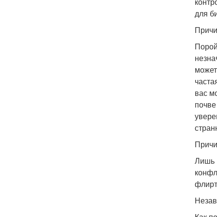
контр
для б
Причи
Порой
незна
может
часта
вас м
почве
увере
стран
Причи
Лишь 
конфл
флирт
Незав
Как п