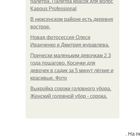
палитра. Палитра красок для волос
Kapous Professional
В нюксенском районе есть деревня
вострое.
Новая фотосессия Олеси
Иванченко и Дмитрия журавлева.
Прически маленьким девочкам 2 3
года пошагово. Косички для
девочек в садик за 5 минут лёгкие и
красивые. Фото
Выкройка сороки головного убора.
Женский головной убор - сорока.
. На 