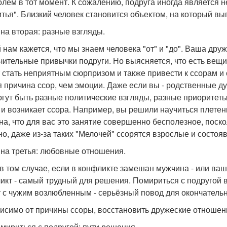
олем в тот момент. К сожалению, подруга иногда является н
итья". Близкий человек становится объектом, на который в
на вторая: разные взгляды.
 нам кажется, что мы знаем человека "от" и "до". Ваша дру
чительные привычки подруги. Но выясняется, что есть вещ
 стать неприятным сюрпризом и также привести к ссорам и
я причина ссор, чем эмоции. Даже если вы - родственные ду
огут быть разные политические взгляды, разные приоритеты
 и возникает ссора. Например, вы решили научиться плетен
на, что для вас это занятие совершенно бесполезное, поскол
но, даже из-за таких "Мелочей" ссорятся взрослые и состо
на третья: любовные отношения.
в том случае, если в конфликте замешан мужчина - или ваш
икт - самый трудный для решения. Помириться с подругой в
 с чужим возлюбленным - серьёзный повод для окончатель
исимо от причины ссоры, восстановить дружеские отношени
омириться с подругой: пути решения.