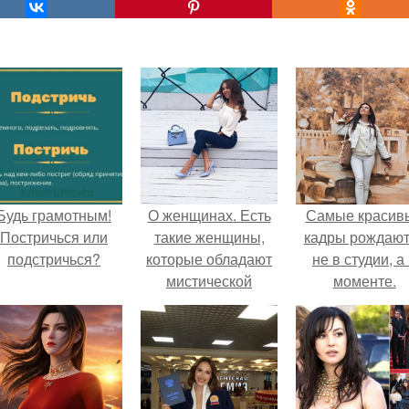
Будь грамотным!
О женщинах. Есть
Самые красив
Постричься или
такие женщины,
кадры рождают
подстричься?
которые обладают
не в студии, а
мистической
моменте.
привлекательностью.