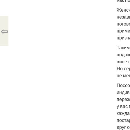
Женск
незав
погов
⇦
прими
призн
Таким
подож
вине 
Но се
не ме
Поссо
индив
переж
у вас
кажда
поста
друг 