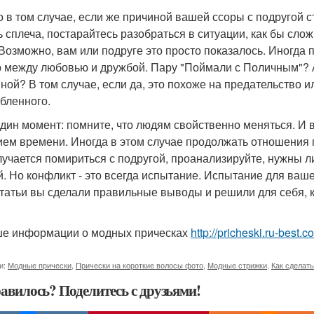
о в том случае, если же причиной вашей ссоры с подругой 
ь сплеча, постарайтесь разобраться в ситуации, как бы сло
Возможно, вам или подруге это просто показалось. Иногда 
 между любовью и дружбой. Пару "Поймали с Поличным"? А
ной? В том случае, если да, это похоже на предательство и
бленного.
дин момент: помните, что людям свойственно меняться. И вы
ием времени. Иногда в этом случае продолжать отношения п
лучается помириться с подругой, проанализируйте, нужны л
й. Но конфликт - это всегда испытание. Испытание для ваше
статьи вы сделали правильные выводы и решили для себя, к
е информации о модных прическах
http://pricheski.ru-best
и:
Модные прически
,
Прически на короткие волосы фото
,
Модные стрижки
,
Как сделат
авилось? Поделитесь с друзьями!