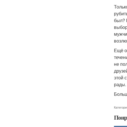
Тольк
рубит
был? 
выбор
мужчи
возлю
Ещё о
течен
не по
друзе
этой 
рады.
Больш
Категори
Понр