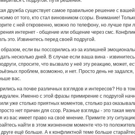
ая дружба существует самое правильное решение с вашей 
исимо от того, кто стал виновником ссоры. Внимание! Только
орите с ней откровенно, можно по телефону, но лучше при л
рения интернет - общение или общение через смс. Конфли
ать это. Извинитесь перед своей подругой.
 образом, если вы поссорились из-за излишней эмоциональн
дать несколько дней. В случае если ваша вина - извинитесь
подруги, спросите, что вызвало у неё эту реакцию, может, е
рьёзных проблем, возможно, и нет. Просто день не задался,
ньше вас.
рились на почве различных взглядов и интересов? Но в том
идуален. Именно с этой фразы примирение с подругой начн
или уже столько приятных моментов, столько раз оказывали
 просто нет причин для ссор. Разные взгляды - это такая мел
я из вас имеет право на своё мнение. Примите эту ситуаци
райтесь найти в этом жизненном моменте что-то положитель
о друге ещё больше. А к конфликтной теме больше старайте