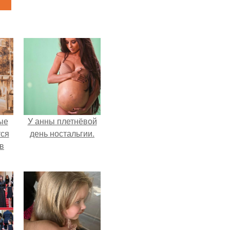
ые
У анны плетнёвой
ся
день ностальгии.
 в