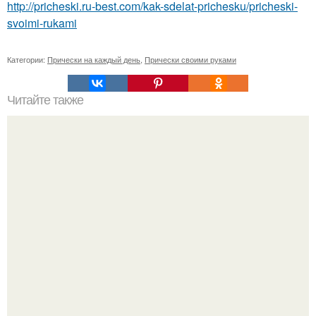
http://pricheski.ru-best.com/kak-sdelat-prichesku/pricheski-
svoimi-rukami
Категории:
Прически на каждый день
,
Прически своими руками
Читайте также
Темперамент и характер знаков зодиака.