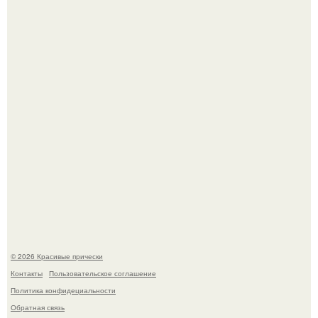
Это снова случилось ….
Борющийся с раком поджелудочной железы Евгений
Алдонин вернулся в Москву после почти года лечения в
Германии.
© 2026 Красивые прически
Контакты
Пользовательское соглашение
Политика конфидециальности
Обратная связь