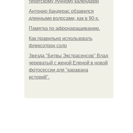
тибетскому лунному календарю
Антонио бандерас обзавелся
длинными волосами, как в 90-х.
Памятка по афронаращиванию.
Как правильно использовать
флексотрон соло
Звезда "Битвы Экстрасенсов" Влад
череватый с женой Еленой в новой
фотосессии для "каравана
историй".