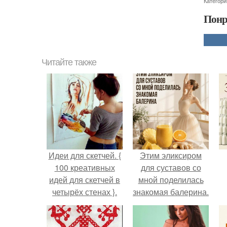
Категори
Понр
Читайте также
Идеи для скетчей. {
Этим эликсиром
100 креативных
для суставов со
идей для скетчей в
мной поделилась
четырёх стенах }.
знакомая балерина.