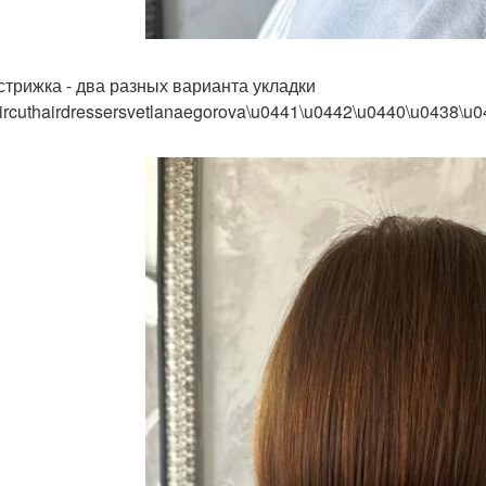
стрижка - два разных варианта укладки
aircuthairdressersvetlanaegorova\u0441\u0442\u0440\u043