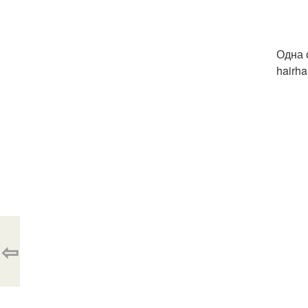
Одна 
hairh
⇦