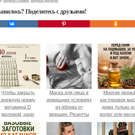
и:
Модные стрижки
,
Модные прически
авилось? Поделитесь с друзьями!
Чтобы закрыть
Маска для лица в
Многие держа
дневную норму
домашних условиях
касторовое ма
витамина D
из яблока от
дома только д
молоком, надо
морщин. Рецепты
волос или ресн
выпить 30 литров
домашних масок
или съесть одну
для кожи лица из