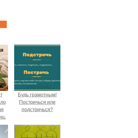
т
Будь грамотным!
сло
Постричься или
ля
подстричься?
иц.