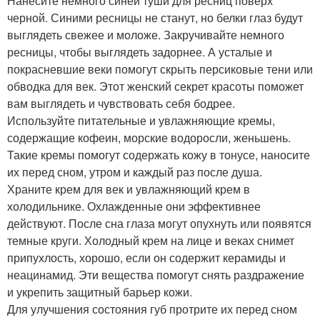
Нанесите немного синей туши для ресниц поверх
черной. Синими ресницы не станут, но белки глаз будут
выглядеть свежее и моложе. Закручивайте немного
ресницы, чтобы выглядеть задорнее. А усталые и
покрасневшие веки помогут скрыть персиковые тени или
обводка для век. Этот женский секрет красоты поможет
вам выглядеть и чувствовать себя бодрее.
Используйте питательные и увлажняющие кремы,
содержащие кофеин, морские водоросли, женьшень.
Такие кремы помогут содержать кожу в тонусе, наносите
их перед сном, утром и каждый раз после душа.
Храните крем для век и увлажняющий крем в
холодильнике. Охлажденные они эффективнее
действуют. После сна глаза могут опухнуть или появятся
темные круги. Холодный крем на лице и веках снимет
припухлость, хорошо, если он содержит керамиды и
неацинамид. Эти вещества помогут снять раздражение
и укрепить защитный барьер кожи.
Для улучшения состояния губ протрите их перед сном