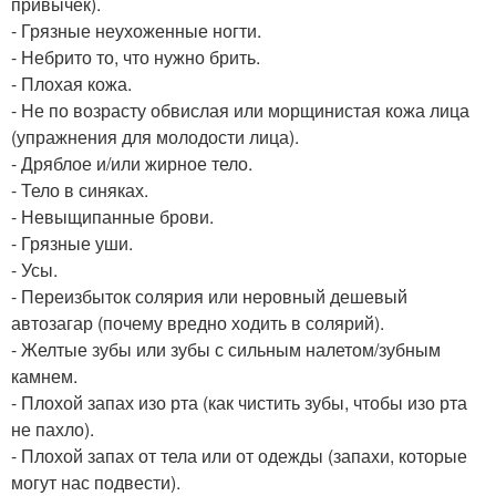
привычек).
- Грязные неухоженные ногти.
- Небрито то, что нужно брить.
- Плохая кожа.
- Не по возрасту обвислая или морщинистая кожа лица
(упражнения для молодости лица).
- Дряблое и/или жирное тело.
- Тело в синяках.
- Невыщипанные брови.
- Грязные уши.
- Усы.
- Переизбыток солярия или неровный дешевый
автозагар (почему вредно ходить в солярий).
- Желтые зубы или зубы с сильным налетом/зубным
камнем.
- Плохой запах изо рта (как чистить зубы, чтобы изо рта
не пахло).
- Плохой запах от тела или от одежды (запахи, которые
могут нас подвести).