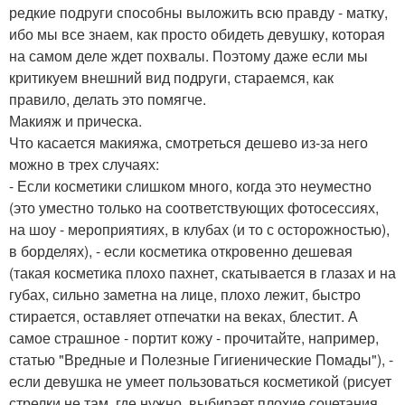
редкие подруги способны выложить всю правду - матку,
ибо мы все знаем, как просто обидеть девушку, которая
на самом деле ждет похвалы. Поэтому даже если мы
критикуем внешний вид подруги, стараемся, как
правило, делать это помягче.
Макияж и прическа.
Что касается макияжа, смотреться дешево из-за него
можно в трех случаях:
- Если косметики слишком много, когда это неуместно
(это уместно только на соответствующих фотосессиях,
на шоу - мероприятиях, в клубах (и то с осторожностью),
в борделях), - если косметика откровенно дешевая
(такая косметика плохо пахнет, скатывается в глазах и на
губах, сильно заметна на лице, плохо лежит, быстро
стирается, оставляет отпечатки на веках, блестит. А
самое страшное - портит кожу - прочитайте, например,
статью "Вредные и Полезные Гигиенические Помады"), -
если девушка не умеет пользоваться косметикой (рисует
стрелки не там, где нужно, выбирает плохие сочетания