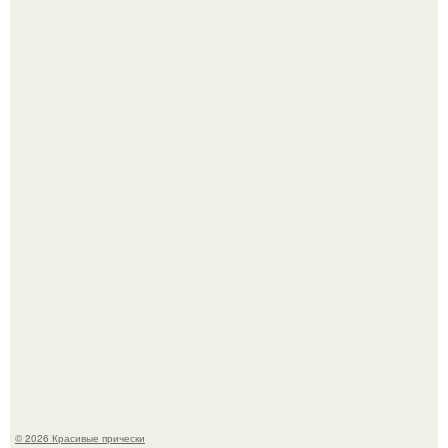
Красивая кожа начинается не с дорогой косметики, а с
правильного ухода.
Это снова случилось ….
© 2026 Красивые прически