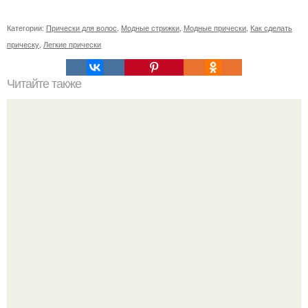
Категории:
Прически для волос
,
Модные стрижки
,
Модные прически
,
Как сделать
прическу
,
Легкие прически
Читайте также
Как убрать желтые корни после окрашивания. С чего
начинается желтизна