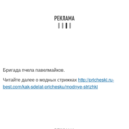
Бригада пчела павелмайков.
Читайте далее о модных стрижках
http://pricheski.ru-
best.com/kak-sdelat-prichesku/modnye-strizhki