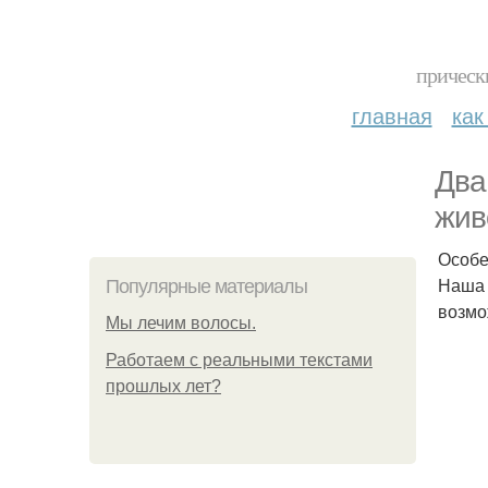
прическ
главная
как
Два
жив
Особе
Наша 
Популярные материалы
возмо
Мы лечим волосы.
Работаем с реальными текстами
прошлых лет?