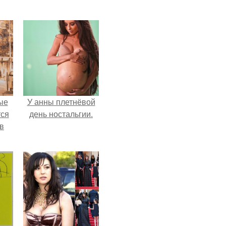
ые
У анны плетнёвой
ся
день ностальгии.
 в