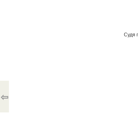
Судя 
⇦