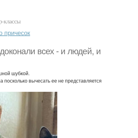
р-классы
о причесок
оконали всех - и людей, и
шной шубкой.
а посколько вычесать ее не представляется