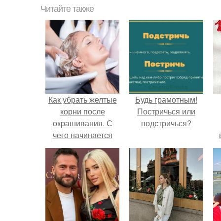
Читайте также
Как убрать желтые
Будь грамотным!
корни после
Постричься или
окрашивания. С
подстричься?
чего начинается
желтизна