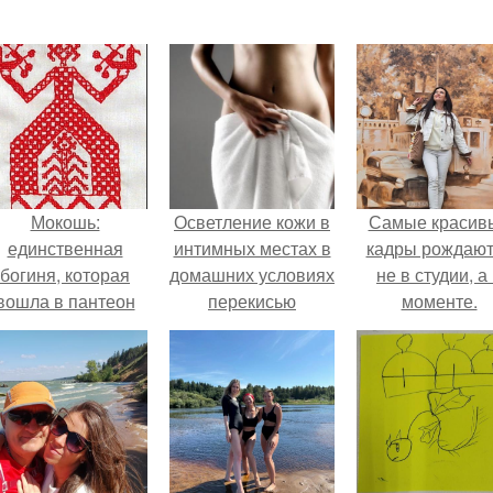
Мокошь:
Осветление кожи в
Самые красив
единственная
интимных местах в
кадры рождают
богиня, которая
домашних условиях
не в студии, а
вошла в пантеон
перекисью
моменте.
князя Владимира.
водорода. Причины
потемнения