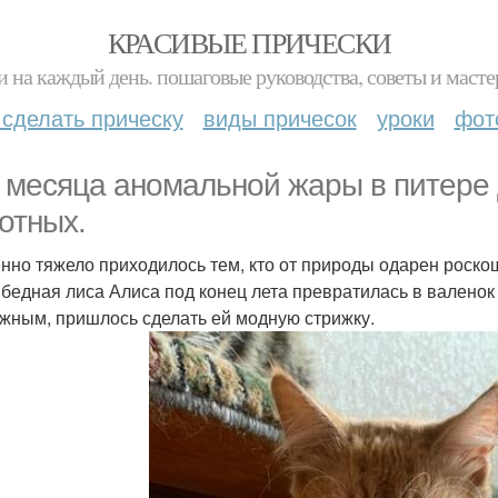
КРАСИВЫЕ ПРИЧЕСКИ
и на каждый день. пошаговые руководства, советы и масте
 сделать прическу
виды причесок
уроки
фот
 месяца аномальной жары в питере д
отных.
нно тяжело приходилось тем, кто от природы одарен роско
бедная лиса Алиса под конец лета превратилась в валенок 
жным, пришлось сделать ей модную стрижку.