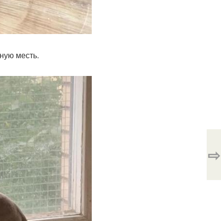
ную месть.
⇨