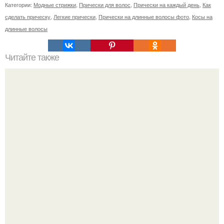
Категории:
Модные стрижки
,
Прически для волос
,
Прически на каждый день
,
Как
сделать прическу
,
Легкие прически
,
Прически на длинные волосы фото
,
Косы на
длинные волосы
Читайте также
Moda_советы. Как стать Tumblr Girl?