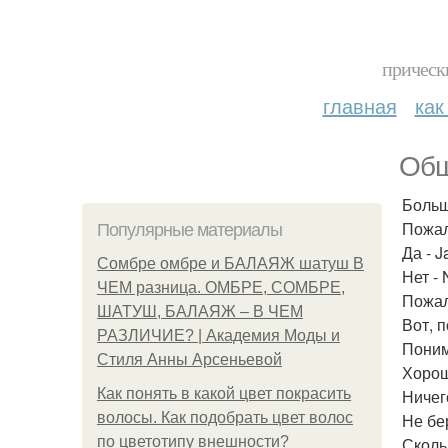
прическ
главная
как
Общ
Больш
Пожалу
Популярные материалы
Да - J
Сомбре омбре и БАЛАЯЖ шатуш В
Нет - 
ЧЕМ разница. ОМБРЕ, СОМБРЕ,
Пожалу
ШАТУШ, БАЛАЯЖ – В ЧЕМ
Вот, п
РАЗЛИЧИЕ? | Академия Моды и
Понима
Стиля Анны Арсеньевой
Хорош
Как понять в какой цвет покрасить
Ничего
волосы. Как подобрать цвет волос
Не бер
по цветотипу внешности?
Скольк