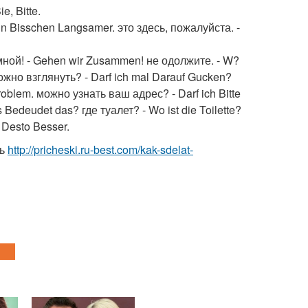
e, Bitte.
n Bisschen Langsamer. это здесь, пожалуйста. -
 мной! - Gehen wir Zusammen! не одолжите. - W?
можно взглянуть? - Darf ich mal Darauf Gucken?
roblem. можно узнать ваш адрес? - Darf ich Bitte
s Bedeudet das? где туалет? - Wo ist die Toilette?
 Desto Besser.
нь
http://pricheski.ru-best.com/kak-sdelat-