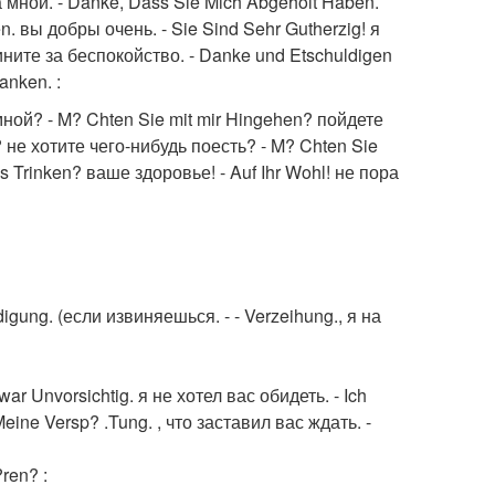
а мной. - Danke, Dass Sie Mich Abgeholt Haben.
. вы добры очень. - Sie Sind Sehr Gutherzig! я
ините за беспокойство. - Danke und Etschuldigen
anken. :
ной? - M? Chten Sie mit mir Hingehen? пойдете
 не хотите чего-нибудь поесть? - M? Chten Sie
 Trinken? ваше здоровье! - Auf Ihr Wohl! не пора
ung. (если извиняешься. - - Verzeihung., я на
ar Unvorsichtig. я не хотел вас обидеть. - Ich
Meine Versp? .Tung. , что заставил вас ждать. -
ren? :