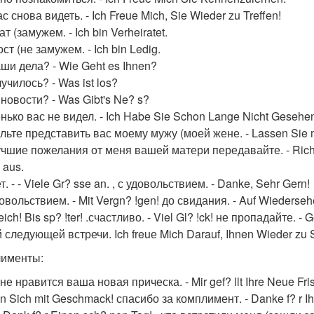
с снова видеть. - Ich Freue Mich, Sie Wieder zu Treffen!
т (замужем. - Ich bin Verheiratet.
ст (не замужем. - Ich bin Ledig.
аши дела? - Wie Geht es Ihnen?
училось? - Was ist los?
новости? - Was Gibt's Ne? s?
нько вас не видел. - Ich Habe Sie Schon Lange Nicht Gesehe
льте представить вас моему мужу (моей жене. - Lassen Sie mi
шие пожелания от меня вашей матери передавайте. - Richten 
 aus.
. - - Viele Gr? sse an. , с удовольствием. - Danke, Sehr Gern!
овольствием. - Mit Vergn? !gen! до свидания. - Auf Wiedersehe
eich! Bis sp? !ter! .счастливо. - Viel Gl? !ck! не пропадайте. 
 следующей встречи. Ich freuе Mich Darauf, Ihnen Wieder zu 
именты:
е нравится ваша новая прическа. - Mir gef? llt Ihre Neue Fri
n Sich mit Geschmack! спасибо за комплимент. - Danke f? r I