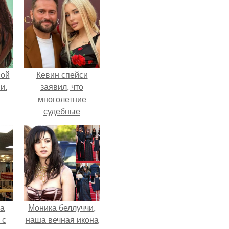
вой
Кевин спейси
и.
заявил, что
многолетние
судебные
разбирательства
практически
уничтожили его
состояние.
ва
Моника беллуччи,
 с
наша вечная икона