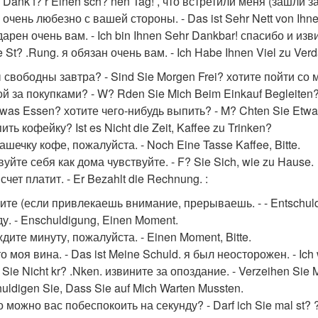
 Dank f? r Einen sch? nen Tag! , что встретили меня (зашли з
очень любезно с вашей стороны. - Das ist Sehr Nett von Ihnen
арен очень вам. - Ich bin Ihnen Sehr Dankbar! спасибо и изв
e St? .Rung. я обязан очень вам. - Ich Habe Ihnen Viel zu Verd
 свободны завтра? - Sind Sie Morgen Frei? хотите пойти со м
ой за покупками? - W? Rden Sie Mich Beim Einkauf Begleiten?
was Essen? хотите чего-нибудь выпить? - M? Chten Sie Etwas
ить кофейку? Ist es Nicht die Zeit, Kaffee zu Trinken?
шечку кофе, пожалуйста. - Noch Eine Tasse Kaffee, Bitte.
уйте себя как дома чувствуйте. - F? Sie Sich, wie zu Hause.
счет платит. - Er Bezahlt die Rechnung. :
ите (если привлекаешь внимание, прерываешь. - - Entschuldig
у. - Enschuldigung, Einen Moment.
дите минуту, пожалуйста. - Einen Moment, Bitte.
о моя вина. - Das ist Meine Schuld. я был неосторожен. - Ich w
 Sie Nicht kr? .Nken. извините за опоздание. - Verzeihen Sie 
uldigen Sie, Dass Sie auf Mich Warten Mussten.
можно вас побеспокоить на секунду? - Darf ich Sie mal st? ?