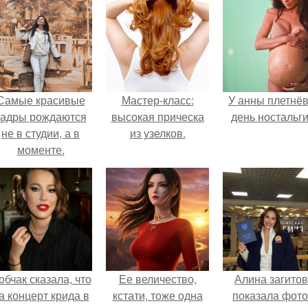
Самые красивые
Мастер-класс:
У анны плетнё
кадры рождаются
высокая прическа
день ностальги
не в студии, а в
из узелков.
моменте.
обчак сказала, что
Ее величество,
Алина загито
а концерт крида в
кстати, тоже одна
показала фото