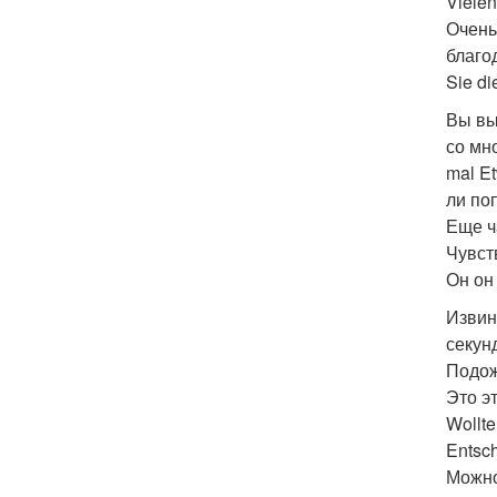
Vielen
Очень 
благод
Sie di
Вы вы
со мн
mal Et
ли поп
Еще ча
Чувств
Он он 
Извин
секунд
Подож
Это эт
Wollte
Entsch
Можно 