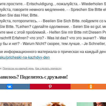
те.простите. - Entschuldigung. , пожалуйста. - Wiederholen Si
йста, говорите немного медленнее. - - Sprechen Sie Bitte ei
ben Sie das Hier, Bitte.
йста, поторопитесь. - - Beeilen Sie Sich Bitte. пойдемте со
ie Bitte. ?Leihen? сделайте одолжение. - Seien Sie so gut. 
те мне с этой проблемой. - Helfen Sie mir Bitte mit Diesem P
nschrift Erfahren? что это? - Was ist das? что это значит? - Wa
 бы и нет? - Warum Nicht? скорее, тем лучше. - Je Schneller,
е информационного материала о прическах на каждый де
sku/pricheski-na-kazhdyy-den
и:
Прически на каждый день
,
Как сделать прическу
авилось? Поделитесь с друзьями!