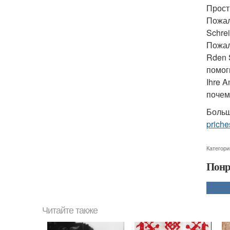
Прости
Пожалу
Schrei
Пожалу
Rden S
помоги
Ihre A
почему
Больш
priche
Категори
Понр
Читайте также