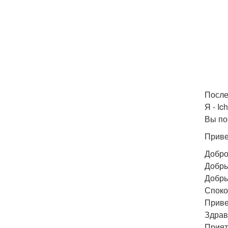
После 
Я - Ic
Вы по
Приве
Добро
Добры
Добры
Спокой
Привет
Здрав
Прият