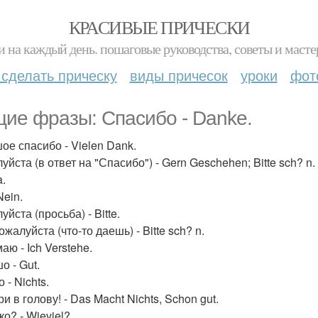
КРАСИВЫЕ ПРИЧЕСКИ
и на каждый день. пошаговые руководства, советы и масте
 сделать прическу
виды причесок
уроки
фот
ие фразы: Спасибо - Danke.
ое спасибо - Vielen Dank.
йста (в ответ на "Спасибо") - Gern Geschehen; Bitte sch? n.
a.
Nein.
йста (просьба) - Bitte.
ожалуйста (что-то даешь) - Bitte sch? n.
ю - Ich Verstehe.
о - Gut.
 - Nichts.
и в голову! - Das Macht Nichts, Schon gut.
о? - Wieviel?