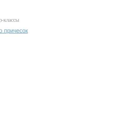
р-классы
о причесок