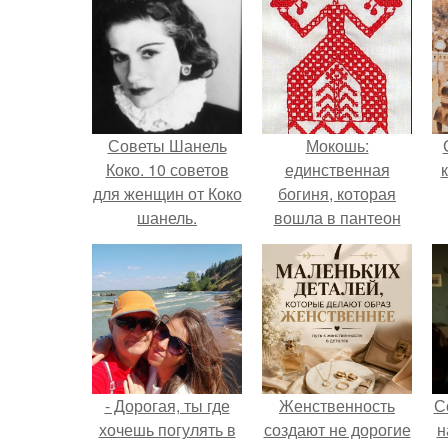
Советы Шанель
Мокошь:
Коко. 10 советов
единственная
для женщин от Коко
богиня, которая
шанель.
вошла в пантеон
князя Владимира.
- Дорогая, ты где
Женственность
С
хочешь погулять в
создают не дорогие
н