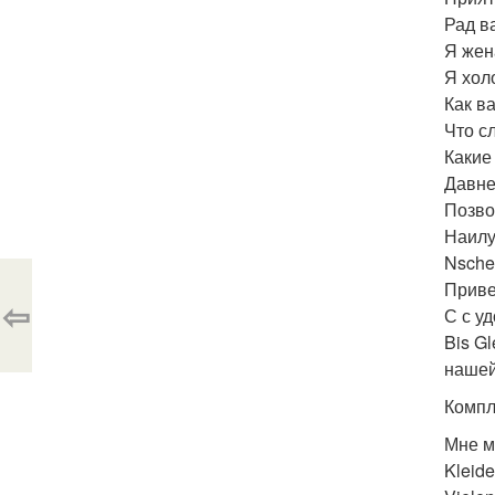
Рад ва
Я жена
Я холо
Как в
Что сл
Какие 
Давне
Позво
Наилуч
Nsche
Привет
⇦
С с уд
Bis Gl
нашей
Компл
Мне мн
Kleide