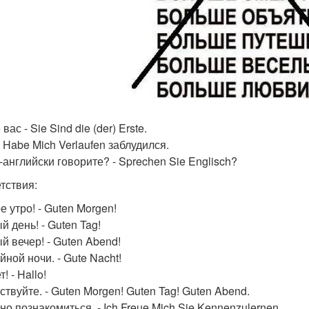
вас - Sie Sind die (der) Erste.
h Habe Mich Verlaufen заблудился.
-английски говорите? - Sprechen Sie Englisch?
тствия:
е утро! - Guten Morgen!
й день! - Guten Tag!
й вечер! - Guten Abend!
ной ночи. - Gute Nacht!
! - Hallo!
ствуйте. - Guten Morgen! Guten Tag! Guten Abend.
но познакомиться. - Ich Freue Mich Sie Kennenzulernen.