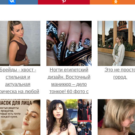
Брейды - хвост -
Ногти египетский
Это не прост
стильная и
дизайн. Восточный
город.
актуальная
маникюр – дело
рическа на любой
тонкое! 60 фото с
случай.
идеями дизайна
ногтей