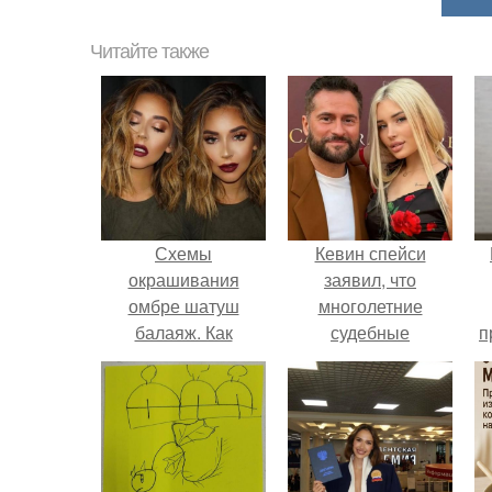
Читайте также
Схемы
Кевин спейси
окрашивания
заявил, что
омбре шатуш
многолетние
балаяж. Как
судебные
п
выбрать
разбирательства
окрашивание для
практически
себя
уничтожили его
состояние.