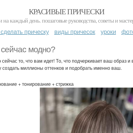
КРАСИВЫЕ ПРИЧЕСКИ
и на каждый день. пошаговые руководства, советы и масте
 сделать прическу
виды причесок
уроки
фот
 сейчас модно?
 сейчас то, что вам идет! То, что подчеркивает ваш образ и
у создать миллионы оттенков и подобрать именно ваш.
ование + тонирование + стрижка