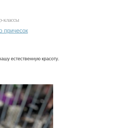
р-классы
о причесок
 вашу естественную красоту.