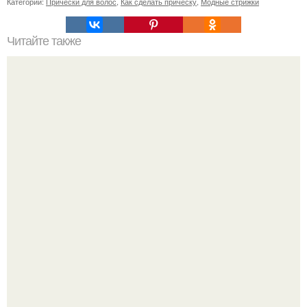
Категории:
Прически для волос
,
Как сделать прическу
,
Модные стрижки
Читайте также
Как сделать так, чтобы мужчина сходил по тебе с ума.
Как заставить мужчину сходить от тебя с ума: 10
работающих способов: