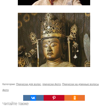
Категории:
Прически для волос
,
прически фото
,
Прически на длинные волосы
фото
Читайте также