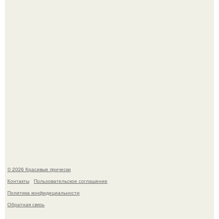
Борющийся с раком поджелудочной железы Евгений
Алдонин вернулся в Москву после почти года лечения в
Германии.
Это точно стоит заморозить!
© 2026 Красивые прически
Контакты
Пользовательское соглашение
Политика конфидециальности
Обратная связь