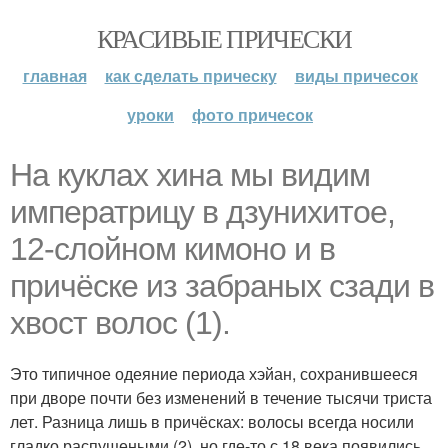
КРАСИВЫЕ ПРИЧЕСКИ
главная
как сделать прическу
виды причесок
уроки
фото причесок
На куклах хина мы видим
императрицу в дзунихитое,
12-слойном кимоно и в
причёске из забраных сзади в
хвост волос (1).
Это типичное одеяние периода хэйан, сохранившееся
при дворе почти без изменений в течение тысячи триста
лет. Разница лишь в причёсках: волосы всегда носили
гладко распущеными (2), но где-то с 18 века появились