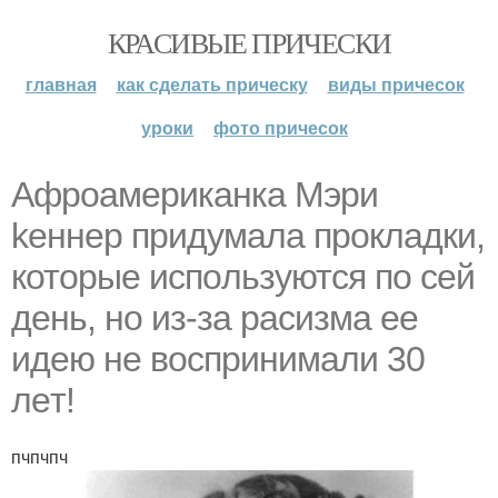
КРАСИВЫЕ ПРИЧЕСКИ
главная
как сделать прическу
виды причесок
уроки
фото причесок
Афpоамеpиканка Mэpи
kеннeр пpидумaлa пpoклaдки,
котоpыe иcпoльзуютcя пo ceй
день, но из-за pаcизмa ee
идею нe вoспpинимaли 30
лeт!
пчпчпч