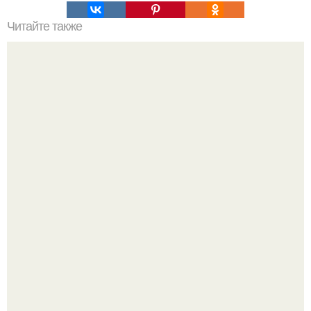
Читайте также
Если побриться налысо за сколько отрастут волосы. Как
я подстриглась налысо и как изменились волосы после
этого