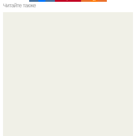
Читайте также
Как ухаживать за волосами мужчинам. Как мужчине
ухаживать за волосами
Многие держат касторовое масло дома только для волос
или ресниц.