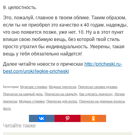
9. целостность.
Это, пожалуй, главное в твоем облике. Таким образом,
если ты не приобрел это качество к 40 годам, надежды,
что оно появится позже, уже нет. 10. Ну а в этот пункт
впиши свою любимую вещь, без которой твой стиль
просто утратил бы индивидуальность. Уверены, такая
вещь у тебя обязательно найдется!
Далее читайте новости о прическах
http://pricheski.ru-
best.com/uroki/legkie-pricheski
Категории:
Мужские стрижки
,
Модные прически
,
Прически своими руками
,
Прически на каждый день
,
Прически на свадьбу
,
Как сделать прическу
,
Легкие
прически
,
Модные стрижки
,
Прически для волос
,
Прически на длинные волосы
фото
Читайте также