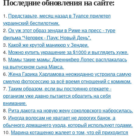
Последние обновления на сайте:
1.
Представьте, месяц назад в Туапсе прилетел
украинский беспилотник.
2.
Ох уж этот образ зендаи в Риме на пресс - туре
фильма "Человек - Паук: Новый День".
3.
Какой же крутой маникюр у Зендеи.
4.
Можно купить украшение за $1000 и выглядеть хуже.
5.
Мамы такие мамы: Дженнифер Лопес расплакалась
на выпускном сына Макса.
6.
Жена Гарика Харламова неожиданно устроила самую
смелую фотосессию за всё время отношений с комиком.
7.
Таким образом, если вы постоянно отекаете -
организм уже давно пытается обратить на себя
внимание.
8.
Рита дакота на новую жену соколовского набросилась.
9.
Иногда волосам не хватает не дорогих банок, а
обычного домашнего ухода, который используют годами.
10.
Марина коташенко жалеет о том, что ей приходится