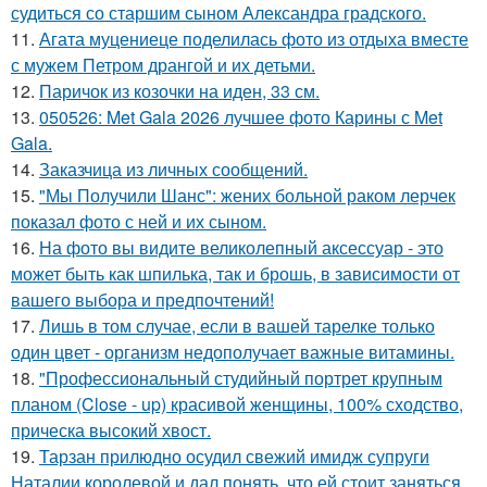
судиться со старшим сыном Александра градского.
11.
Агата муцениеце поделилась фото из отдыха вместе
с мужем Петром дрангой и их детьми.
12.
Паричок из козочки на иден, 33 см.
13.
050526: Met Gala 2026 лучшее фото Карины с Met
Gala.
14.
Заказчица из личных сообщений.
15.
"Мы Получили Шанс": жених больной раком лерчек
показал фото с ней и их сыном.
16.
На фото вы видите великолепный аксессуар - это
может быть как шпилька, так и брошь, в зависимости от
вашего выбора и предпочтений!
17.
Лишь в том случае, если в вашей тарелке только
один цвет - организм недополучает важные витамины.
18.
"Профессиональный студийный портрет крупным
планом (Close - up) красивой женщины, 100% сходство,
прическа высокий хвост.
19.
Тарзан прилюдно осудил свежий имидж супруги
Наталии королевой и дал понять, что ей стоит заняться