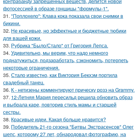
контрабанду запрещенных веществ, делится новой
фотосессией в образе гонщицы "формулы-1".
31.
"Поплохело": Клава кока показала свои снимки в
бикини.
32.
Не красивые, но эффектные и бюджетные тюбики
для вашей кожи.
33.
Рубрика "Было/Стало" от Григория Лепса.
34.
Удивительно, мы верим, что надо немного
поднатужиться, подзаработать, сэкономить, потерпеть
некоторые ограничения.
35.
Стало известно, как Виктория Бекхэм портила
свадебный танец.
36.
К - нетизены комментируют прическу розэ на Grammy.
37.
12-Летняя Мария пересильд решила обновить образ
и выбрала каре, повторив стиль мамы и старшей
сестры.
38.
Красивые идеи. Какая больше нравится?
39.
Победитель 21-го сезона "Битвы Экстрасенсов" Олег
шепс, которому 27 лет, обнародовал фотографию, на