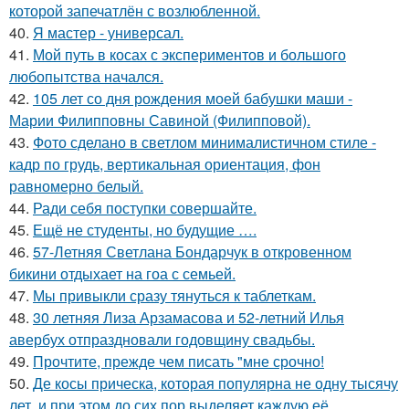
которой запечатлён с возлюбленной.
40.
Я мастер - универсал.
41.
Мой путь в косах с экспериментов и большого
любопытства начался.
42.
105 лет со дня рождения моей бабушки маши -
Марии Филипповны Савиной (Филипповой).
43.
Фото сделано в светлом минималистичном стиле -
кадр по грудь, вертикальная ориентация, фон
равномерно белый.
44.
Ради себя поступки совершайте.
45.
Ещё не студенты, но будущие ….
46.
57-Летняя Светлана Бондарчук в откровенном
бикини отдыхает на гоа с семьей.
47.
Мы привыкли сразу тянуться к таблеткам.
48.
30 летняя Лиза Арзамасова и 52-летний Илья
авербух отпраздновали годовщину свадьбы.
49.
Прочтите, прежде чем писать "мне срочно!
50.
Де косы прическа, которая популярна не одну тысячу
лет, и при этом до сих пор выделяет каждую её