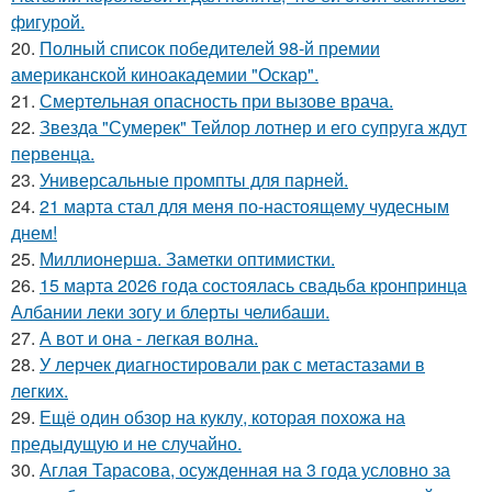
фигурой.
20.
Полный список победителей 98-й премии
американской киноакадемии "Оскар".
21.
Смертельная опасность при вызове врача.
22.
Звезда "Сумерек" Тейлор лотнер и его супруга ждут
первенца.
23.
Универсальные промпты для парней.
24.
21 марта стал для меня по-настоящему чудесным
днем!
25.
Миллионерша. Заметки оптимистки.
26.
15 марта 2026 года состоялась свадьба кронпринца
Албании леки зогу и блерты челибаши.
27.
А вот и она - легкая волна.
28.
У лерчек диагностировали рак с метастазами в
легких.
29.
Ещё один обзор на куклу, которая похожа на
предыдущую и не случайно.
30.
Аглая Тарасова, осужденная на 3 года условно за