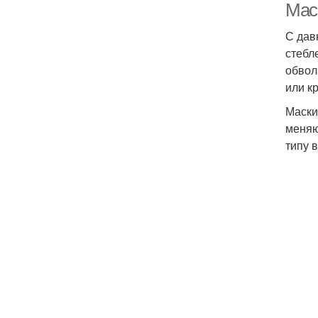
Маск
С дав
стебл
обвол
или к
Маски
меняю
типу 