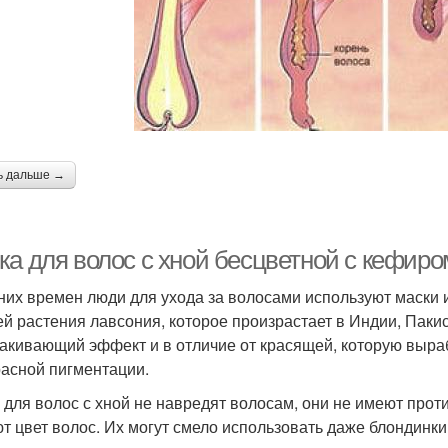
ь дальше →
ка для волос с хной бесцветной с кефиро
них времен люди для ухода за волосами используют маски 
ей растения лавсония, которое произрастает в Индии, Паки
акивающий эффект и в отличие от красящей, которую выра
расной пигментации.
 для волос с хной не навредят волосам, они не имеют прот
т цвет волос. Их могут смело использовать даже блондинки