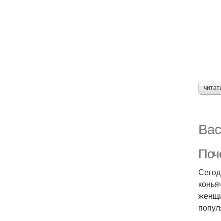
читат
Вас
Поч
Сегод
конья
женщи
попул