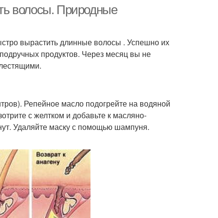
ть волосы. Природные
ыстро вырастить длинные волосы . Успешно их
ростая маска
Маски с хной
 подручных продуктов. Через месяц вы не
блестящими.
тров). Репейное масло подогрейте на водяной
отрите с желтком и добавьте к масляно-
нут. Удаляйте маску с помощью шампуня.