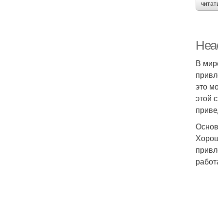
читат
Head
В мир
привл
это м
этой 
приве
Основ
Хорош
привл
работ