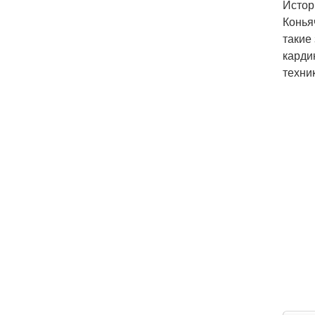
Истор
Конья
такие
карди
техни