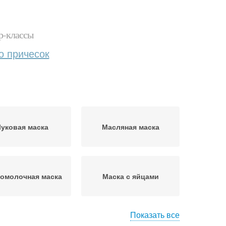
р-классы
о причесок
уковая маска
Масляная маска
омолочная маска
Маска с яйцами
Показать все
омашние маски
Маски для волос