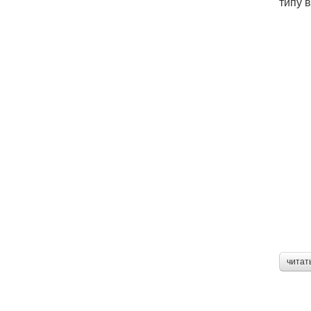
типу 
читат