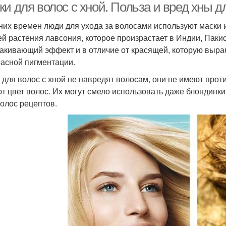
и для волос с хной. Польза и вред хны д
них времен люди для ухода за волосами используют маски 
ей растения лавсония, которое произрастает в Индии, Паки
акивающий эффект и в отличие от красящей, которую выра
расной пигментации.
 для волос с хной не навредят волосам, они не имеют прот
т цвет волос. Их могут смело использовать даже блондинки
волос рецептов.