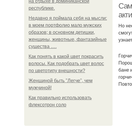
на отдыхе в доминиканской
Сам
республике.
акт
Недавно я поймала себя на мысли:
Но не
в моем портфолио мало мужских
М
смогу
образов; в основном детишки,
узнае
женщины, животные, фантазийные
существа ….
Горчи
Как понять в какой цвет покрасить
Порош
волосы. Как подобрать цвет волос
бане 
по цветотипу внешности?
горчи
Женщиной быть "Легче", чем
Повто
мужчиной!
Как правильно использовать
флексотрон соло