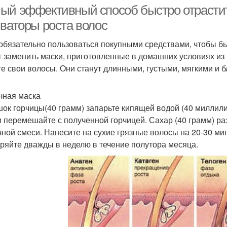
ый эффективный способ быстро отрасти
иваторы роста волос
обязательно пользоваться покупными средствами, чтобы б
аска от выпадения
Маска с хной
П
т заменить маски, приготовленные в домашних условиях из
те свои волосы. Они станут длинными, густыми, мягкими и 
Маска для жирных
чная маска
волос
ок горчицы(40 грамм) запарьте кипящей водой (40 миллили
и перемешайте с полученной горчицей. Сахар (40 грамм) раз
чной смеси. Нанесите на сухие грязные волосы на 20-30 ми
ряйте дважды в неделю в течение полутора месяца.