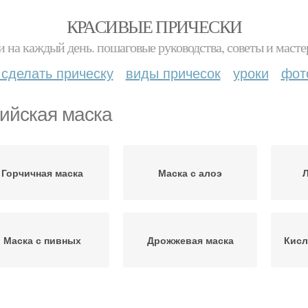
КРАСИВЫЕ ПРИЧЕСКИ
и на каждый день. пошаговые руководства, советы и масте
 сделать прическу
виды причесок
уроки
фот
ийская маска
Горчичная маска
Маска с алоэ
Л
Маска с пивных
Дрожжевая маска
Кисл
дово-перечная маска
Маска для волос
Д