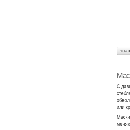
читат
Мас
С дав
стебл
обвол
или к
Маски
меняю