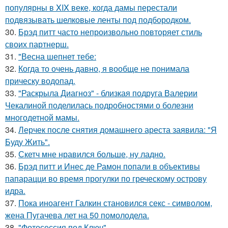
популярны в XIX веке, когда дамы перестали
подвязывать шелковые ленты под подбородком.
30.
Брэд питт часто непроизвольно повторяет стиль
своих партнерш.
31.
"Весна шепнет тебе:
32.
Когда то очень давно, я вообще не понимала
прическу водопад.
33.
"Раскрыла Диагноз" - близкая подруга Валерии
Чекалиной поделилась подробностями о болезни
многодетной мамы.
34.
Лерчек после снятия домашнего ареста заявила: "Я
Буду Жить".
35.
Скетч мне нравился больше, ну ладно.
36.
Брэд питт и Инес де Рамон попали в объективы
папарацци во время прогулки по греческому острову
идра.
37.
Пока иноагент Галкин становился секс - символом,
жена Пугачева лет на 50 помолодела.
38.
"Фотосессия под Ключ".