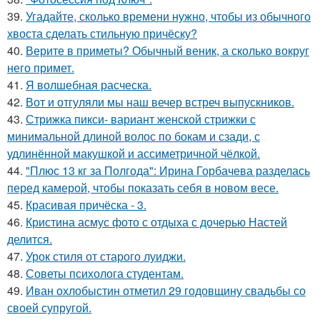
39.
Угадайте, сколько времени нужно, чтобы из обычного
хвоста сделать стильную причёску?
40.
Верите в приметы? Обычный веник, а сколько вокруг
него примет.
41.
Я волшебная расческа.
42.
Вот и отгуляли мы наш вечер встреч выпускников.
43.
Стрижка пикси- вариант женской стрижки с
минимальной длиной волос по бокам и сзади, с
удлинённой макушкой и ассиметричной чёлкой.
44.
"Плюс 13 кг за Полгода": Ирина Горбачева разделась
перед камерой, чтобы показать себя в новом весе.
45.
Красивая причёска - 3.
46.
Кристина асмус фото с отдыха с дочерью Настей
делится.
47.
Урок стиля от старого луиджи.
48.
Советы психолога студентам.
49.
Иван охлобыстин отметил 29 годовщину свадьбы со
своей супругой.