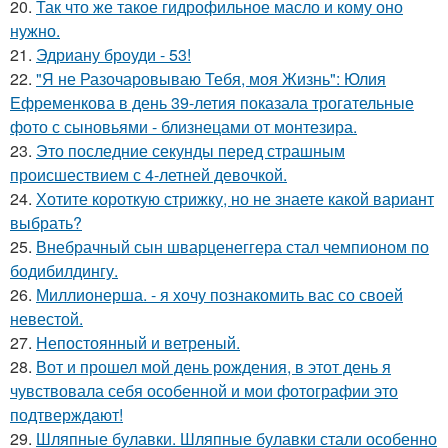
20.
Так что же такое гидрофильное масло и кому оно
нужно.
21.
Эдриану броуди - 53!
22.
"Я не Разочаровываю Тебя, моя Жизнь": Юлия
Ефременкова в день 39-летия показала трогательные
фото с сыновьями - близнецами от монтезира.
23.
Это последние секунды перед страшным
происшествием с 4-летней девочкой.
24.
Хотите короткую стрижку, но не знаете какой вариант
выбрать?
25.
Внебрачный сын шварценеггера стал чемпионом по
бодибилдингу.
26.
Миллионерша. - я хочу познакомить вас со своей
невестой.
27.
Непостоянный и ветреный.
28.
Вот и прошел мой день рождения, в этот день я
чувствовала себя особенной и мои фотографии это
подтверждают!
29.
Шляпные булавки. Шляпные булавки стали особенно