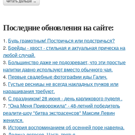
читать дальше →
Последние обновления на сайте:
1.
Будь грамотным! Постричься или подстричься?
2.
Брейды - хвост - стильная и актуальная прическа на
любой случай.
3.
Большинство даже не подозревает, что эти простые
напитки давно используют вместо обычного чая.
4.
Первые свадебные фотографии иды Галич.
5.
Густые ресницы не всегда накладных пучков или
наращивания требуют.
6.
С праздником! 28 июня - день карликового пуделя .
7.
"Она Меня Приворожила" - 48-летний победитель
реалити-шоу "битва экстрасенсов" Максим Левин
женился.
8.
История воспоминанием об осенней поре навеяна.
9.
Долина лотосов. Часть третья.