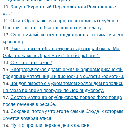
10.
Запуск "Курортный Переполох или Родственные
узы".
11.
Ольга Орлова хотела просто покормить голубей в
Японии - но что-то быстро пошло не по плану.
12.
Супер милый контент продолжается от тимати и его
красавиц.
13.
Вместо того чтобы позировать фотографам на Met
Gala, шаламе выбрал матч "Нью-йорк Никс".
14.
Стяг что это такое?
15.
Биографическая драма о жизни афроамериканской
предпринимательницы и пионерки в области косметики.
16.
Зендея вместе с мужем томом холландом попались
на глаза во время прогулки по Лос-анджелесу.
17.
Сестра матранга опубликовала первое фото певца
после лечения в рехабе.
18.
Сохрани, потому что это те самые блюда, к которым
хочется возвращаться.
19.
Ну что прошли первые дни в салоне.