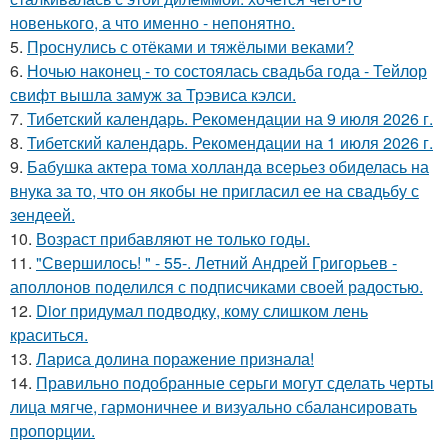
новенького, а что именно - непонятно.
5.
Проснулись с отёками и тяжёлыми веками?
6.
Ночью наконец - то состоялась свадьба года - Тейлор
свифт вышла замуж за Трэвиса кэлси.
7.
Тибетский календарь. Рекомендации на 9 июля 2026 г.
8.
Тибетский календарь. Рекомендации на 1 июля 2026 г.
9.
Бабушка актера тома холланда всерьез обиделась на
внука за то, что он якобы не пригласил ее на свадьбу с
зендеей.
10.
Возраст прибавляют не только годы.
11.
"Свершилось! " - 55-. Летний Андрей Григорьев -
аполлонов поделился с подписчиками своей радостью.
12.
Dior придумал подводку, кому слишком лень
краситься.
13.
Лариса долина поражение признала!
14.
Правильно подобранные серьги могут сделать черты
лица мягче, гармоничнее и визуально сбалансировать
пропорции.