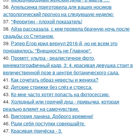
36.
Апельсинка приготовила для ваших носиков
астрологический прогноз на следующую неделю:
37.
"Ферритин - плохой показатель!
38.
Айза рассказала, с кем провела брачную ночь после
свадьбы со Степаном.
39.
Рэпер Егор крид вернул 2016-й, но не всем это
понравилось: "Внешность не Главное".
40.
Промпт: ультра - реалистичное фото,
кинематографичный кадр, 3: 4. красивая девушка стоит в
величественной позе в центре ботанического сада.
41.
Как сочетать образ невесты и жениха?
42.
Детские стрижки без слёз и стресса.
43.
Ко мне часто хотят попасть на фотосессию.
44.
Холодный или горячий душ - привычка, которая
реально влияет на самочувствие.
45.
Виктория ланина. Доброго времени!
46.
Ради себя поступки совершайте.
47.
Красивая причёска - 3.