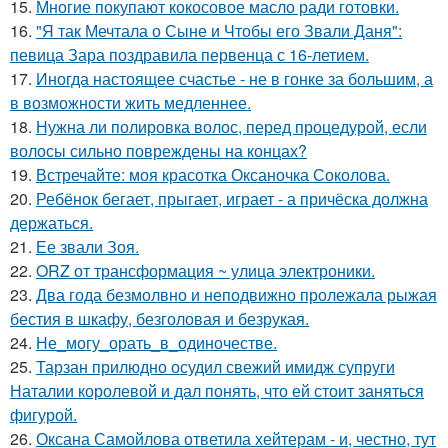
15.
Многие покупают кокосовое масло ради готовки.
16.
"Я так Мечтала о Сыне и Чтобы его Звали Даня":
певица Зара поздравила первенца с 16-летием.
17.
Иногда настоящее счастье - не в гонке за большим, а
в возможности жить медленнее.
18.
Нужна ли полировка волос, перед процедурой, если
волосы сильно повреждены на концах?
19.
Встречайте: моя красотка Оксаночка Соколова.
20.
Ребёнок бегает, прыгает, играет - а причёска должна
держаться.
21.
Ее звали Зоя.
22.
ORZ от трансформация ~ улица электроники.
23.
Два года безмолвно и неподвижно пролежала рыжая
бестия в шкафу, безголовая и безрукая.
24.
Не_могу_орать_в_одиночестве.
25.
Тарзан прилюдно осудил свежий имидж супруги
Наталии королевой и дал понять, что ей стоит заняться
фигурой.
26.
Оксана Самойлова ответила хейтерам - и, честно, тут