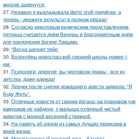
многие заденутся.
27.
Недавно я выкладывала фото этой причёски, а
теперь - держите результат в полном образе!
28.
Согласно некоторым ведическим представлениям,
пятница считается днём Венеры и благоприятным днём
для поклонения богине Лакшми.
29.
"Весна шепнет тебе:
30.
Волонтёры новоспасской средней школы номер 1
им.
31.
Психологи, дорогие, вы чертовски правы - все из
детства, даже одежда!
32.
Лерчек после снятия домашнего ареста заявила: "Я
Буду Жить".
33.
Отличные новости от свинки ёргана: на плановом узи
камушков не найдено, у малыша отличный чистый
животик с модной весенней стрижкой.
34.
На память об одном из самых лучших периодов в
моей жизни.
35.
Международный женский день - 8 марта ….