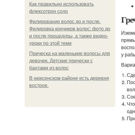
Как правильно использовать
флексотрон соло
Гре
Филирование волос до и после.
Филировка кончиков волос: фото до
Изюми
и после процедуры, а также видео-
прямы
уроки по этой теме
воспо
Прическа на маленькие волосы для
у раб
девочек. Детские прически с
Вариа
бантами из волос
Сде
В нюксенском районе есть деревня
Поо
вострое.
вол
Сое
Что
одн
При