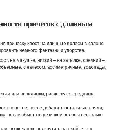
енности причесок с длинным
я прическу хвост на длинные волосы в салоне
проявить немного фантазии и упорства.
ст, на макушке, низкий – на затылке, средний –
 объемные, с начесом, ассиметричные, водопады,
льки или невидимки, расческу со средними
вост повыше, после добавить остальные пряди;
мку, после обмотать резинкой волосы несколько
али, по желанию подкрутить на плойке, что