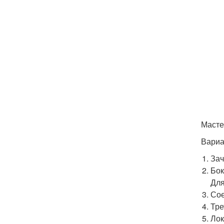
Масте
Вариа
Зач
Бок
Для
Сое
Тре
Лок