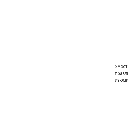
Умест
празд
изюми