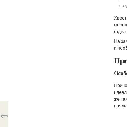
соз
Хвост
мероп
отдел
На за
и нео
При
Особ
Приче
идеал
же та
пряди
⇦