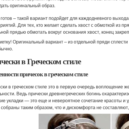
дать оригинальный образ.
 готов – такой вариант подойдет для каждодневного выхода 
риятий. Для тех, кто желает сделать хвост с обмоткой из пр
ьной прядью обмотать вокруг основания хвост, конец закре
метку! Оригинальный вариант – из отдельной пряди сплести 
бычно.
чески в Греческом стиле
енности причесок в греческом стиле
ски в греческом стиле это в первую очередь воплощение ж
ьности. Ведь прически древнегреческих богинь охарактериз
кие укладки — это еще и невероятное сочетание красоты и у
 собраны таким образом, что и дискомфорта не составляют,