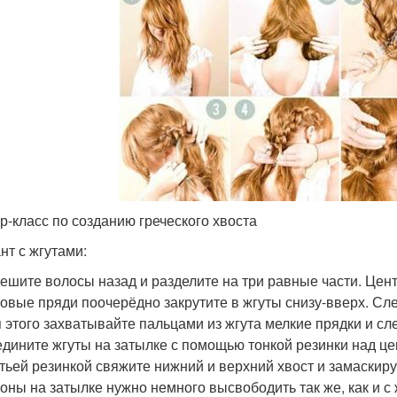
р-класс по созданию греческого хвоста
нт с жгутами:
ешите волосы назад и разделите на три равные части. Цен
овые пряди поочерёдно закрутите в жгуты снизу-вверх. Сле
 этого захватывайте пальцами из жгута мелкие прядки и сле
дините жгуты на затылке с помощью тонкой резинки над це
тьей резинкой свяжите нижний и верхний хвост и замаскиру
оны на затылке нужно немного высвободить так же, как и с