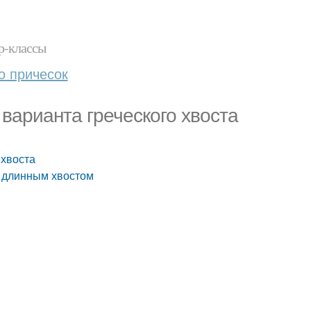
р-классы
о причесок
 варианта греческого хвоста
 хвоста
с длинным хвостом