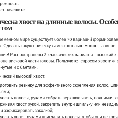
режность.
ст начешите.
ческа хвост на длинные волосы. Особ
стом
ременном мире существует более 70 вариаций формировани
а. Сделать такую прическу самостоятельно можно, главное 
ние! Распространены 3 классических варианта– высокий хво
овне висковой части головы. Пользуются спросом хвостики
нутые и с бантами.
ический высокий хвост:
готовить резинку для эффективного скрепления волос, шпи
ьями;
чесать волосы, руками собрать верхнюю часть, поднимая х
рживая хвост рукой, закрепить внутри шпильку или невиди
 и зафиксировать заколкой;
чесать хвост, руками пригладить волосы, чтобы они не торч