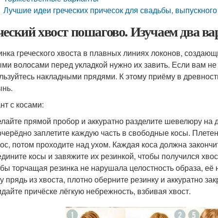
Лучшие идеи греческих причесок для свадьбы, выпускного
ческий хвост пошагово. Изучаем два ва
нка греческого хвоста в плавных линиях локонов, создающ
ми волосами перед укладкой нужно их завить. Если вам не 
льзуйтесь накладными прядями. К этому приёму в древности
ынь.
нт с косами:
лайте прямой пробор и аккуратно разделите шевелюру на д
черёдно заплетите каждую часть в свободные косы. Плетен
ос, потом проходите над ухом. Каждая коса должна закончи
дините косы и завяжите их резинкой, чтобы получился хвос
бы торчащая резинка не нарушала целостность образа, её 
у прядь из хвоста, плотно оберните резинку и аккуратно зак
дайте причёске лёгкую небрежность, взбивая хвост.