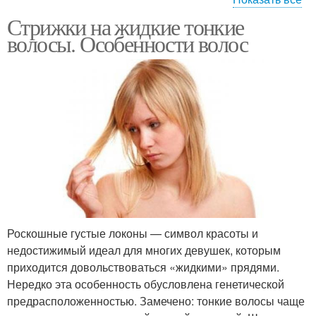
Стрижки на жидкие тонкие
Стрижки на тонкие
Волос для новой
волосы. Особенности волос
волосы
стрижки
Прически для тонких и
Длинные волосы
Волосы с длинной
Гладкие волосы
чёлкой
Роскошные густые локоны — символ красоты и
недостижимый идеал для многих девушек, которым
Боб для тонких волос
Волос с боковой
приходится довольствоваться «жидкими» прядями.
Нередко эта особенность обусловлена генетической
предрасположенностью. Замечено: тонкие волосы чаще