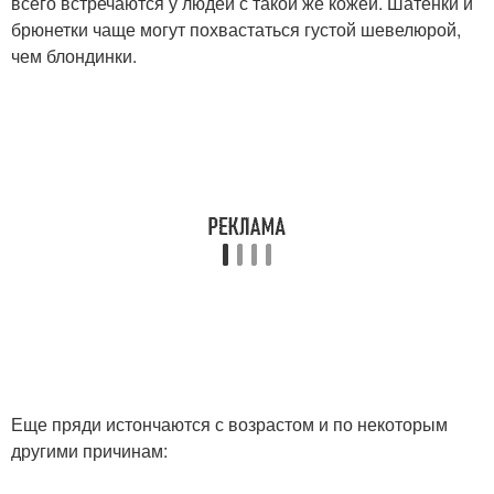
всего встречаются у людей с такой же кожей. Шатенки и
Стрижка для тонких
брюнетки чаще могут похвастаться густой шевелюрой,
волос
чем блондинки.
Еще пряди истончаются с возрастом и по некоторым
другими причинам: