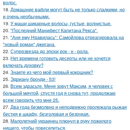
волос.
18.
Домашние вафли могут быть не только сладкими, но
и очень необычными.
19.
У маши шикарные волосы, густые, волнистые.
20.
"Последний Манифест Капитана Рекса".
21.
"Аня ему Нравилась": Самойлова отреагировала на
"новый роман" джигана.
22.
Суперзвезда до эпохи рок - н - рола.
23.
Нет времени готовить десерты или не хочется
включать духовку?
24.
Знаете из чего мой первый кокошник?
25.
Эдриану броуди - 53!
26.
Всем здрасьте. Меня зовут Максим, я человек с
большой мечтой, спустя год я снова тут, продолжаю
всем говорить что мне 25.
27.
Два года безмолвно и неподвижно пролежала рыжая
бестия в шкафу, безголовая и безрукая.
28.
Малолетний украинец плюнул в руку пожилого
нищего, чтобы повеселиться.