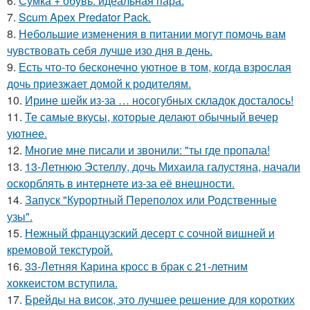
6.
Сумка + обувь: идеальная пара.
7.
Scum Apex Predator Pack.
8.
Небольшие изменения в питании могут помочь вам
чувствовать себя лучше изо дня в день.
9.
Есть что-то бесконечно уютное в том, когда взрослая
дочь приезжает домой к родителям.
10.
Ирине шейк из-за … носогубных складок досталось!
11.
Те самые вкусы, которые делают обычный вечер
уютнее.
12.
Многие мне писали и звонили: "ты где пропала!
13.
13-Летнюю Эстеллу, дочь Михаила галустяна, начали
оскорблять в интернете из-за её внешности.
14.
Запуск "Курортный Переполох или Родственные
узы".
15.
Нежный французский десерт с сочной вишней и
кремовой текстурой.
16.
33-Летняя Карина кросс в брак с 21-летним
хоккеистом вступила.
17.
Брейды на висок, это лучшее решение для коротких