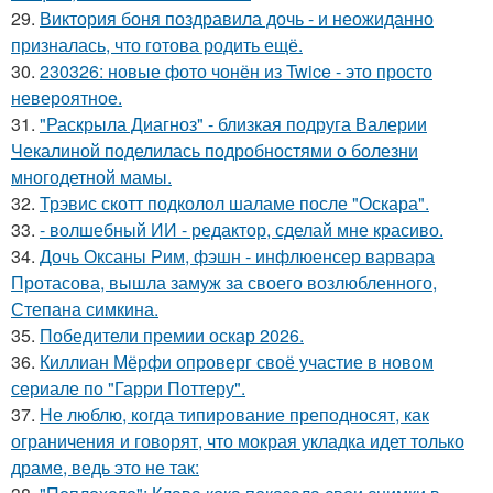
29.
Виктория боня поздравила дочь - и неожиданно
призналась, что готова родить ещё.
30.
230326: новые фото чонён из Twice - это просто
невероятное.
31.
"Раскрыла Диагноз" - близкая подруга Валерии
Чекалиной поделилась подробностями о болезни
многодетной мамы.
32.
Трэвис скотт подколол шаламе после "Оскара".
33.
- волшебный ИИ - редактор, сделай мне красиво.
34.
Дочь Оксаны Рим, фэшн - инфлюенсер варвара
Протасова, вышла замуж за своего возлюбленного,
Степана симкина.
35.
Победители премии оскар 2026.
36.
Киллиан Мёрфи опроверг своё участие в новом
сериале по "Гарри Поттеру".
37.
Не люблю, когда типирование преподносят, как
ограничения и говорят, что мокрая укладка идет только
драме, ведь это не так: