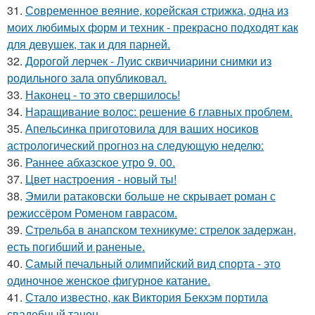
31.
Современное веяние, корейская стрижка, одна из
моих любимых форм и техник - прекрасно подходят как
для девушек, так и для парней.
32.
Дорогой лерчек - Луис сквиччиарини снимки из
родильного зала опубликовал.
33.
Наконец - то это свершилось!
34.
Наращивание волос: решение 6 главных проблем.
35.
Апельсинка приготовила для ваших носиков
астрологический прогноз на следующую неделю:
36.
Раннее абхазское утро 9. 00.
37.
Цвет настроения - новый ты!
38.
Эмили ратаковски больше не скрывает роман с
режиссёром Роменом гаврасом.
39.
Стрельба в анапском техникуме: стрелок задержан,
есть погибший и раненые.
40.
Самый печальный олимпийский вид спорта - это
одиночное женское фигурное катание.
41.
Стало известно, как Виктория Бекхэм портила
свадебный танец.