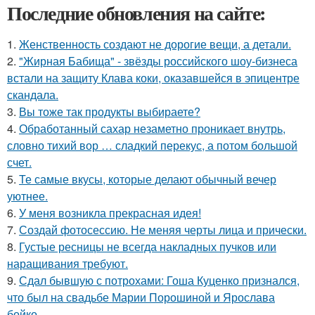
Последние обновления на сайте:
1.
Женственность создают не дорогие вещи, а детали.
2.
"Жирная Бабища" - звёзды российского шоу-бизнеса
встали на защиту Клава коки, оказавшейся в эпицентре
скандала.
3.
Вы тоже так продукты выбираете?
4.
Обработанный сахар незаметно проникает внутрь,
словно тихий вор … сладкий перекус, а потом большой
счет.
5.
Те самые вкусы, которые делают обычный вечер
уютнее.
6.
У меня возникла прекрасная идея!
7.
Создай фотосессию. Не меняя черты лица и прически.
8.
Густые ресницы не всегда накладных пучков или
наращивания требуют.
9.
Сдал бывшую с потрохами: Гоша Куценко признался,
что был на свадьбе Марии Порошиной и Ярослава
бойко.