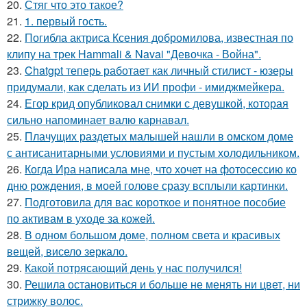
20.
Стяг что это такое?
21.
1. первый гость.
22.
Погибла актриса Ксения добромилова, известная по
клипу на трек Hammali & Navai "Девочка - Война".
23.
Chatgpt теперь работает как личный стилист - юзеры
придумали, как сделать из ИИ профи - имиджмейкера.
24.
Егор крид опубликовал снимки с девушкой, которая
сильно напоминает валю карнавал.
25.
Плачущих раздетых малышей нашли в омском доме
с антисанитарными условиями и пустым холодильником.
26.
Когда Ира написала мне, что хочет на фотосессию ко
дню рождения, в моей голове сразу всплыли картинки.
27.
Подготовила для вас короткое и понятное пособие
по активам в уходе за кожей.
28.
В одном большом доме, полном света и красивых
вещей, висело зеркало.
29.
Какой потрясающий день у нас получился!
30.
Решила остановиться и больше не менять ни цвет, ни
стрижку волос.