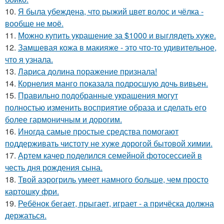
10.
Я была убеждена, что рыжий цвет волос и чёлка -
вообще не моё.
11.
Можно купить украшение за $1000 и выглядеть хуже.
12.
Замшевая кожа в макияже - это что-то удивительное,
что я узнала.
13.
Лариса долина поражение признала!
14.
Корнелия манго показала подросшую дочь вивьен.
15.
Правильно подобранные украшения могут
полностью изменить восприятие образа и сделать его
более гармоничным и дорогим.
16.
Иногда самые простые средства помогают
поддерживать чистоту не хуже дорогой бытовой химии.
17.
Артем качер поделился семейной фотосессией в
честь дня рождения сына.
18.
Твой аэрогриль умеет намного больше, чем просто
картошку фри.
19.
Ребёнок бегает, прыгает, играет - а причёска должна
держаться.