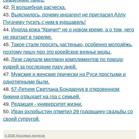
42.
Я волшебная расческа.
43.
Выяснилось, почему иноагент не пригласил Аллу
Пугачеву тусить с ним в куршавель!
44.
Иногда кожа "Кричит" не о новом креме, а о том, чего
не хватает в тарелке.
45.
Такое стали просить частенько, особенно молодёжь,
поэтому пишу про это корейское веянье моды.
46.
Лизе сделали миллион комплиментов по поводу
кудрей за последние пару дней.
47.
Мужские и женские прически на Руси простыми и
однотипными были.
48.
57-Летняя Светлана Бондарчук в откровенном
бикини отдыхает на гоа с семьей.
49.
Редакция - университет жизни.
50.
Иван охлобыстин отметил 29 годовщину свадьбы со
своей супругой.
© 2026 Красивые прически