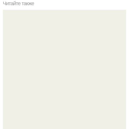
Читайте также
Нужно ли смывать краску для волос шампунем. Как
сохранить цвет окрашенных волос надолго – советы
Многие держат касторовое масло дома только для волос
или ресниц.