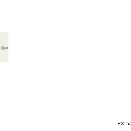
⇦
PS: р