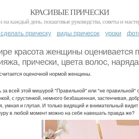
КРАСИВЫЕ ПРИЧЕСКИ
и на каждый день. пошаговые руководства, советы и масте
 сделать прическу
виды причесок
уроки
фот
ире красота женщины оценивается 
ияжа, прически, цвета волос, наряда
 считается оценочной нормой женщины.
ь за всей этой мишурой "Правильной" или "не правильной" с
нкой, с грустинкой, немного безбашенная, застенчивая, до
я, умная и глупая. И только видящий и внимательный видит
уру в любой момент можно на себя навешать правда же?