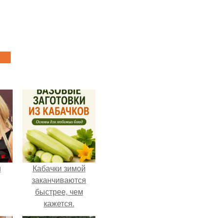
и
Кабачки зимой
заканчиваются
быстрее, чем
кажется.
ва