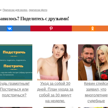
и:
Прически для волос
,
прически фото
авилось? Поделитесь с друзьями!
Будь грамотным!
Уход за собой 30
Кевин спейс
Постричься или
дней. План ухода за
заявил, что
подстричься?
собой за 30 минут
многолетние
на неделю.
судебные
разбирательст