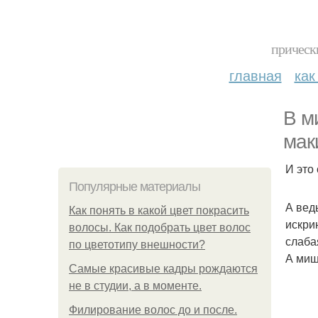
прическ
главная
как
В м
мак
И это
Популярные материалы
А вед
Как понять в какой цвет покрасить
искри
волосы. Как подобрать цвет волос
слаба
по цветотипу внешности?
А миш
Самые красивые кадры рождаются
не в студии, а в моменте.
Филирование волос до и после.