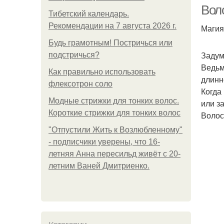
Вол
Тибетский календарь.
Рекомендации на 7 августа 2026 г.
Магия
Будь грамотным! Постричься или
Задум
подстричься?
Ведьм
Как правильно использовать
длинн
флексотрон соло
Когда
Модные стрижки для тонких волос.
или з
Короткие стрижки для тонких волос
Волос
"Отпустили Жить к Возлюбленному"
- подписчики уверены, что 16-
летняя Анна пересильд живёт с 20-
летним Ваней Дмитриенко.