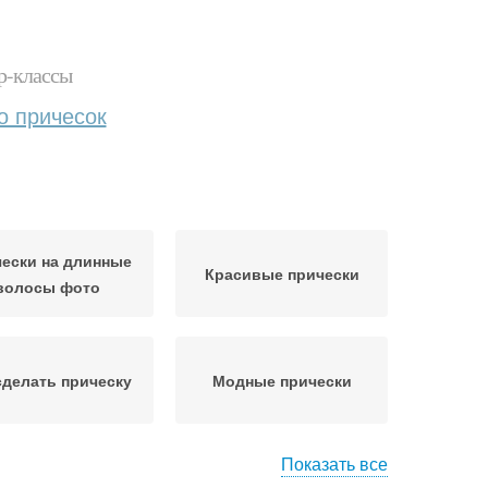
р-классы
о причесок
ески на длинные
Красивые прически
волосы фото
сделать прическу
Модные прически
Показать все
Прически на короткие
чески для волос