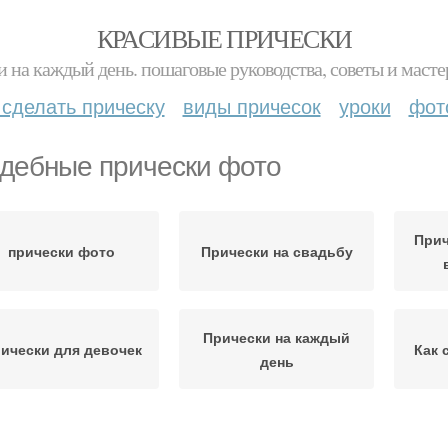
КРАСИВЫЕ ПРИЧЕСКИ
и на каждый день. пошаговые руководства, советы и масте
 сделать прическу
виды причесок
уроки
фот
дебные прически фото
Прич
прически фото
Прически на свадьбу
Прически на каждый
ически для девочек
Как 
день
Прически в домашних
Легкие прически
При