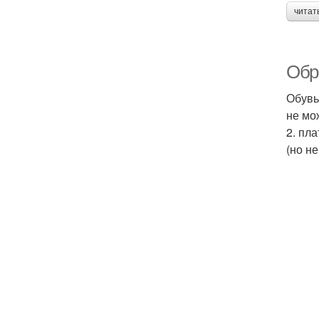
читат
Обра
Обувь
не мо
2. пл
(но н