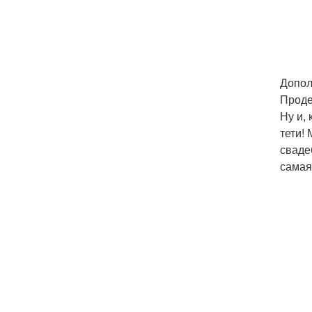
Допол
Проде
Ну и,
тети!
сваде
самая