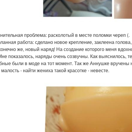
нительная проблема: расколотый в месте поломки череп (.
ланная работа: сделано новое крепление, заклеена голова,
 конечно же, новый наряд! На создание которого меня вдо
 Мне показалось, наряды очень созвучны. Как выяснилось, т
бные были в моде на тот момент. Так же Аннушке вручены 
 малость - найти жениха такой красотке - невесте.