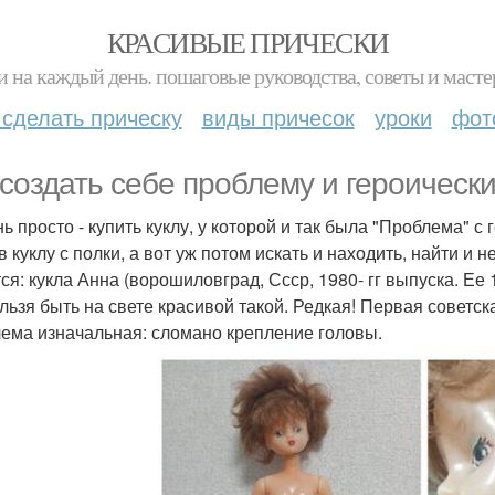
КРАСИВЫЕ ПРИЧЕСКИ
и на каждый день. пошаговые руководства, советы и масте
 сделать прическу
виды причесок
уроки
фот
 создать себе проблему и героическ
ь просто - купить куклу, у которой и так была "Проблема" с 
 куклу с полки, а вот уж потом искать и находить, найти и н
ся: кукла Анна (ворошиловград, Ссср, 1980- гг выпуска. Ее
ельзя быть на свете красивой такой. Редкая! Первая советск
ема изначальная: сломано крепление головы.