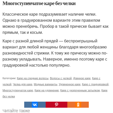
Многоступенчатое каре без челки
Классическое каре подразумевает наличие челки.
Однако в градуированном варианте этим правилом
можно пренебречь. Пробор в такой прическе бывает как
прямым, так и косым.
Каре с разной длиной прядей — беспроигрышный
вариант для любой женщины благодаря многообразию
разновидностей стрижки. К тому же прическу можно по-
разному укладывать. Наверное, именно поэтому каре с
градуировкой настолько популярно.
Категории:
Каре на средние волосы
,
Волосы с челкой
,
Длинное каре
,
Каре с
челкой
,
Челка для каре
,
Модные варианты
,
Удлиненное каре
,
Каре с градуировкой
,
Многоступенчатое каре
,
Каре на удлинение
,
Каре с укороченным затылком
,
Каре
без челки
Читайте также