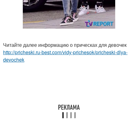
Читайте далее информацию о прическах для девочек
http://pricheski.ru-best.com/vidy-prichesok/pricheski-dlya-
devochek