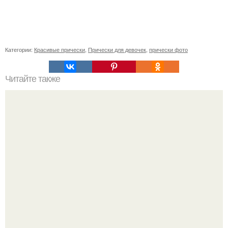
Категории:
Красивые прически
,
Прически для девочек
,
прически фото
Читайте также
69 способов усилить женскую энергию.