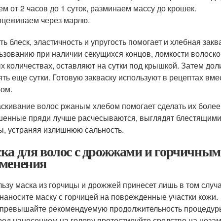
м от 2 часов до 1 суток, разминаем массу до крошек.
цеживаем через марлю.
ть блеск, эластичность и упругость помогает и хлебная закв
ьзованию при наличии секущихся концов, ломкости волоско
х количествах, оставляют на сутки под крышкой. Затем до
ять еще сутки. Готовую закваску используют в рецептах вм
ом.
скивание волос ржаным хлебом помогает сделать их более
енные пряди лучше расчесываются, выглядят блестящими,
ы, устраняя излишнюю сальность.
ка для волос с дрожжами и горчичным
менения
ьзу маска из горчицы и дрожжей принесет лишь в том случа
наносите маску с горчицей на поврежденные участки кожи.
превышайте рекомендуемую продолжительность процедур
ед нанесением на голову протестируйте средство на незам