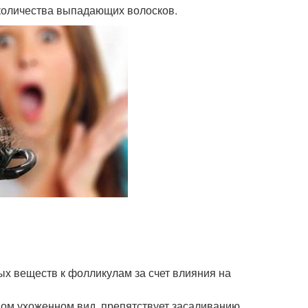
количества выпадающих волосков.
ых веществ к фолликулам за счет влияния на
вом ухоженном вид, препятствует засаливанию