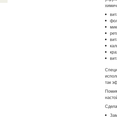
химич
вит
фол
мик
рет
вит
кал
кра
вит
Специ
испол
так э
Помим
насто
Сдела
Зам