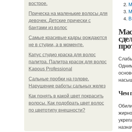
вострое.
М
М
Прическа на маленькие волосы для
В
девочек. Детские прически с
бантами из волос
Мас
сде
Самые красивые кадры рождаются
про
не в студии, а в моменте.
Капус студио краска для волос
Слабы
палитра. Палитра красок для волос
Одним
Kapous Professional
основ
Сальные пробки на голове.
насыщ
Нарушение работы сальных желез
Чем 
Как понять в какой цвет покрасить
волосы. Как подобрать цвет волос
Обили
по цветотипу внешности?
жирно
укреп
назна