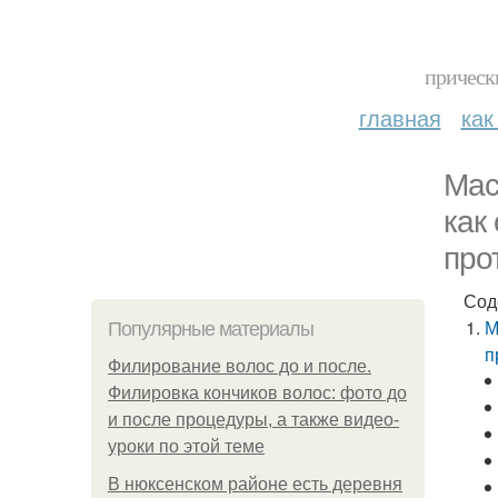
прическ
главная
как
Мас
как
про
Сод
М
Популярные материалы
п
Филирование волос до и после.
Филировка кончиков волос: фото до
и после процедуры, а также видео-
уроки по этой теме
В нюксенском районе есть деревня