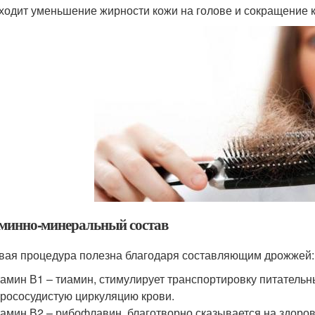
ходит уменьшение жирности кожи на голове и сокращение 
минно-минеральный состав
вая процедура полезна благодаря составляющим дрожжей:
амин В1 – тиамин, стимулирует транспортировку питательн
рососудистую циркуляцию крови.
амин В2 – рибофлавин, благотворно сказывается на здоро