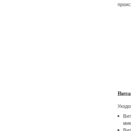
проис
Вита
Уходо
Вит
мик
Вит