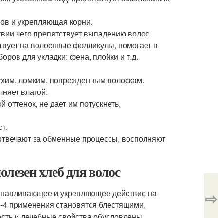
ов и укрепляющая корни.
твии чего препятствует выпадению волос.
ствует на волосяные фолликулы, помогает в
оров для укладки: фена, плойки и т.д.
сухим, ломким, поврежденным волоскам.
лняет влагой.
 оттенок, не дает им потускнеть,
ст.
e отвечают за обменные процессы, восполняют
олезен хлеб для волос
станавливающее и укрепляющее действие на
⇨
3-4 применения становятся блестящими,
сть и лечебные свойства обусловлены