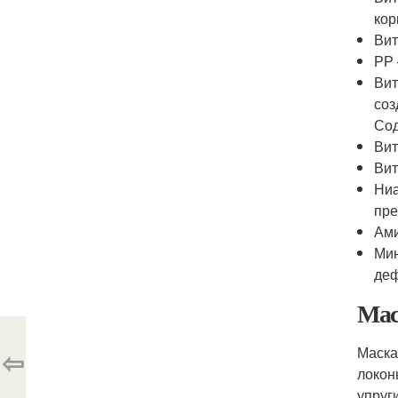
кор
Вит
РР 
Вит
соз
Сод
Вит
Вит
Ниа
пре
Ами
Мин
деф
Мас
Маска
⇦
локон
упруг