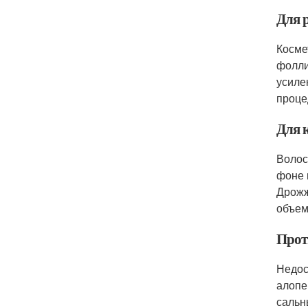
Для 
Косме
фолли
усиле
проце
Для 
Волос
фоне 
Дрожж
объем
Прот
Недос
алопе
сальн