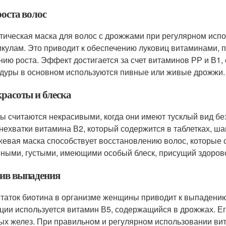
роста волос
тическая маска для волос с дрожжами при регулярном испо
кулам. Это приводит к обеспечению луковиц витаминами,
нию роста. Эффект достигается за счет витаминов РР и В1,
дуры в основном используются пивные или живые дрожжи.
красоты и блеска
ы считаются некрасивыми, когда они имеют тусклый вид без
нехватки витамина В2, который содержится в таблетках, ш
евая маска способствует восстановлению волос, которые с
ными, густыми, имеющими особый блеск, присущий здоров
ив выпадения
таток биотина в организме женщины приводит к выпадению
ции используется витамин В5, содержащийся в дрожжах. Е
ых желез. При правильном и регулярном использовании ви