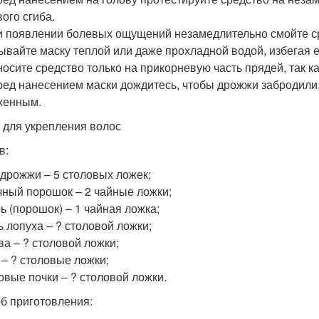
вого сгиба.
 появлении болевых ощущений незамедлительно смойте с
вайте маску теплой или даже прохладной водой, избегая е
осите средство только на прикорневую часть прядей, так ка
ед нанесением маски дождитесь, чтобы дрожжи забродили,
женным.
 для укрепления волос
в:
 дрожжи – 5 столовых ложек;
чный порошок – 2 чайные ложки;
ь (порошок) – 1 чайная ложка;
ь лопуха – ? столовой ложки;
ва – ? столовой ложки;
 – ? столовые ложки;
овые почки – ? столовой ложки.
б приготовления: