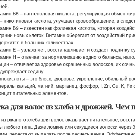
ней.
амин В5 – пантеноловая кислота, регулирующая обмен жир
– никотиновая кислота, улучшает кровообращение, в следс
амин В9 – известен как фолиевая кислота, которая воздей
дании новых клеток. Витамин оберегает от воздействий приб
ержится в больших количествах.
амин Е – увлажняет, восстанавливает и создает подпитку 
амин Н – отвечает за нормализацию водного баланса, напо
цин – отвечает за здоровье окрашенных волосков, их сочный
дупреждает седину.
нокислоты – это блеск, здоровье, укрепление, обильный ро
ералы кальций, магний, марганец, фосфор, I, Zn, Cu, K, F
ицит питательных элементов.
ка для волос из хлеба и дрожжей. Чем п
 из ржаного хлеба для волос оказывает питательное, вос
ы любого типа. Даже ломкие или секущиеся волоски через 
ими, перестают выпадать после расчесывания. Эффективно