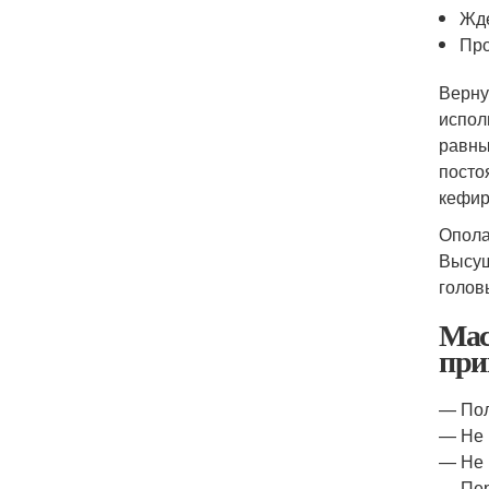
Жде
Про
Верну
испол
равны
посто
кефир
Опола
Высуш
голов
Мас
при
— Пол
— Не 
— Не 
— Пер