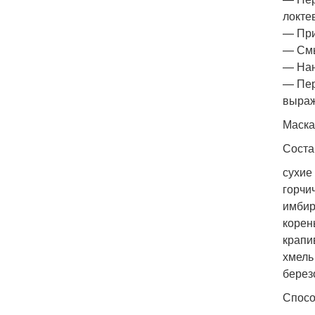
локте
— При
— Смы
— Нан
— Пер
выра
Маска
Соста
сухие
горчи
имбир
корен
крапи
хмель
берез
Спосо