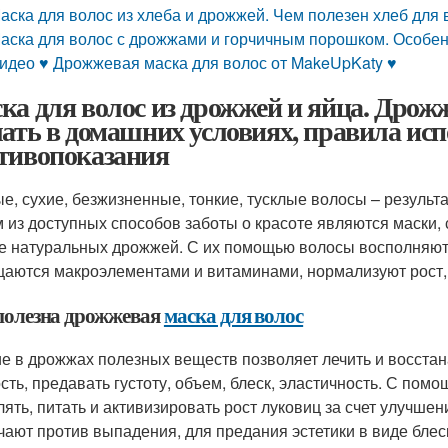
аска для волос из хлеба и дрожжей. Чем полезен хлеб для 
аска для волос с дрожжами и горчичным порошком. Особе
идео ♥ Дрожжевая маска для волос от MakeUpKaty ♥
ка для волос из дрожжей и яйца. Дрожж
лать в домашних условиях, правила исп
тивопоказания
е, сухие, безжизненные, тонкие, тусклые волосы – результа
 из доступных способов заботы о красоте являются маски,
е натуральных дрожжей. С их помощью волосы восполняю
аются макроэлементами и витаминами, нормализуют рост, 
полезна дрожжевая
маска для волос
е в дрожжах полезных веществ позволяет лечить и восста
сть, предавать густоту, объем, блеск, эластичность. С п
лять, питать и активизировать рост луковиц за счет улучше
чают против выпадения, для предания эстетики в виде блес