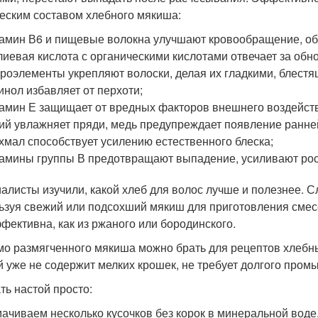
еским составом хлебного мякиша:
амин В6 и пищевые волокна улучшают кровообращение, об
иевая кислота с органическими кислотами отвечает за обно
роэлементы укрепляют волоски, делая их гладкими, блест
инол избавляет от перхоти;
амин Е защищает от вредных факторов внешнего воздейст
ий увлажняет пряди, медь предупреждает появление ранне
хмал способствует усилению естественного блеска;
амины группы В предотвращают выпадение, усиливают рос
алисты изучили, какой хлеб для волос лучше и полезнее. 
ьзуя свежий или подсохший мякиш для приготовления сме
ффективна, как из ржаного или бородинского.
о размягченного мякиша можно брать для рецептов хлебн
й уже не содержит мелких крошек, не требует долгого пром
ть настой просто:
ачиваем несколько кусочков без корок в минеральной воде