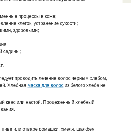
менные процессы в коже;
вление клеток, устранение сухости;
ящими, здоровыми;
вия;
й седины;
т.
Следует проводить лечение волос черным хлебом,
сей. Хлебная
маска для волос
из белого хлеба не
ый квас или настой. Процеженный хлебный
ывания.
, пиве или отваре ромашки, хмеля, шалфея.