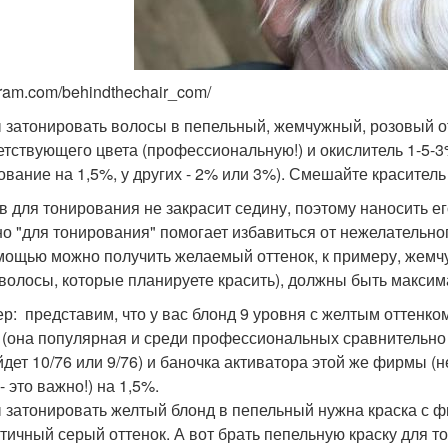
gram.com/behindthechair_com/
 затонировать волосы в пепельный, жемчужный, розовый от
етствующего цвета (профессиональную!) и окислитель 1-5-3%
ование на 1,5%, у других - 2% или 3%). Смешайте краситель
в для тонирования не закрасит седину, поэтому наносить ег
но "для тонирования" помогает избавиться от нежелательног
мощью можно получить желаемый оттенок, к примеру, жемчуж
волосы, которые планируете красить), должны быть максим
р: представим, что у вас блонд 9 уровня с желтым оттенком
 (она популярная и среди профессиональных сравнительно 
йдет 10/76 или 9/76) и баночка активатора этой же фирмы (
 это важно!) на 1,5%.
 затонировать желтый блонд в пепельный нужна краска с ф
тичный серый оттенок. А вот брать пепельную краску для то