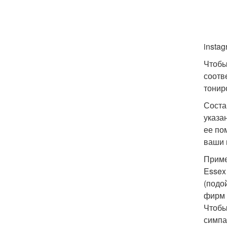
insta
Чтобы
соотв
тонир
Соста
указа
ее по
ваши 
Приме
Essex
(подо
фирм -
Чтобы
симпа