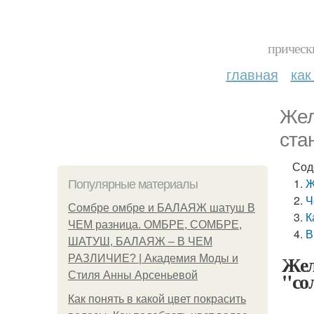
прическ
главная
как
Жел
ста
Сод
Ж
Популярные материалы
Ч
Сомбре омбре и БАЛАЯЖ шатуш В
К
ЧЕМ разница. ОМБРЕ, СОМБРЕ,
В
ШАТУШ, БАЛАЯЖ – В ЧЕМ
Жел
РАЗЛИЧИЕ? | Академия Моды и
"со
Стиля Анны Арсеньевой
Как понять в какой цвет покрасить