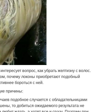
нтересует вопрос, как убрать желтизну с волос.
 том, почему локоны приобретают подобный
тивнее бороться с ней.
ие причины:
чаев подобное случается с обладательницами
шены, то добиться ожидаемого результата не
 любит ждать, а хотят все и сразу. Поэтому при