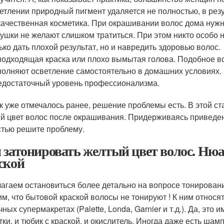
етлении природный пигмент удаляется не полностью, в резу
ачественная косметика. При окрашивании волос дома нужн
ушки не желают слишком тратиться. При этом никто особо 
ько дать плохой результат, но и навредить здоровью волос.
одходящая краска или плохо вымытая голова. Подобное вс
олняют осветление самостоятельно в домашних условиях.
едостаточный уровень профессионализма.
ак уже отмечалось ранее, решение проблемы есть. В этой ста
й цвет волос после окрашивания. Придерживаясь приведенн
стью решите проблему.
 затонировать желтый цвет волос. Ню
ской
агаем остановиться более детально на вопросе тонировани
им, что бытовой краской волосы не тонируют ! К ним относ
ных супермакретах (Palette, Londa, Garnier и т.д.). Да, это 
ки, и тюбик с краской, и окислитель. Иногда даже есть шамп