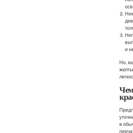
осв
Нек
дев
тол
Неп
вып
и н
Но, к
желты
легко
Чем
кра
Предл
уточн
в обыч
перчат