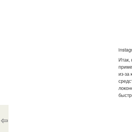
insta
Итак,
приме
из-за
средс
локон
быстр
⇦