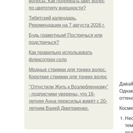
волосы. Как подобрать цвет волос
по цветотипу внешности?
Тибетский календарь.
Рекомендации на 7 августа 2026 г.
Будь грамотным! Постричься или
подстричься?
Как правильно использовать
флексотрон соло
Модные стрижки для тонких волос.
Короткие стрижки для тонких волос
Давай
"Отпустили Жить к Возлюбленному"
Однак
- подписчики уверены, что 16-
оттен
летняя Анна пересильд живёт с 20-
Косме
летним Ваней Дмитриенко.
Нес
тем
пол