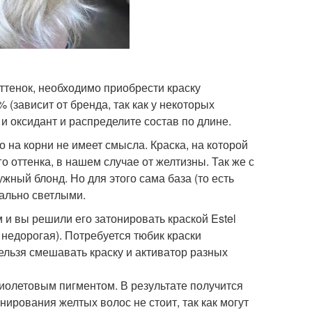
тенок, необходимо приобрести краску
 (зависит от бренда, так как у некоторых
 и оксидант и распределите состав по длине.
о на корни не имеет смысла. Краска, на которой
о оттенка, в нашем случае от желтизны. Так же с
ный блонд. Но для этого сама база (то есть
ально светлыми.
 и вы решили его затонировать краской Estel
недорогая). Потребуется тюбик краски
нельзя смешавать краску и активатор разных
иолетовым пигментом. В результате получится
нирования желтых волос не стоит, так как могут