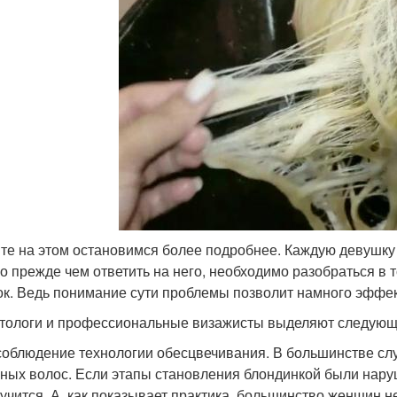
те на этом остановимся более подробнее. Каждую девушку и
о прежде чем ответить на него, необходимо разобраться в
ок. Ведь понимание сути проблемы позволит намного эффек
тологи и профессиональные визажисты выделяют следующ
облюдение технологии обесцвечивания. В большинстве слу
ных волос. Если этапы становления блондинкой были нару
учится. А, как показывает практика, большинство женщин не