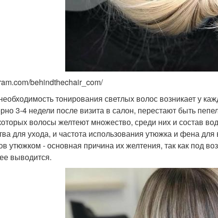
gram.com/behindthechair_com/
 необходимость тонирования светлых волос возникает у кажд
рно 3-4 недели после визита в салон, перестают быть пепе
 которых волосы желтеют множество, среди них и состав во
тва для ухода, и частота использования утюжка и фена для
ов утюжком - основная причина их желтения, так как под в
ее выводится.