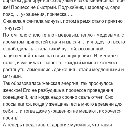
образом драпируется складками и закалывается на тебе
же! Процесс не быстрый. Подъюбник, шаровары, сари,
пояс, … украшения, прическа ….
Сначала я считала минуты, потом время стало приятно
тянуться!
Потом тело стало тепло - медовым, тепло - медовыми, с
ароматом пряностей стали и мысли … и я вдруг от всего
освободилась, стала такой пустой, осознанной,
зацикленной только на своих ощущениях. Изменился
голос, изменилась скорость, каждый момент хотелось
растянуть. Изменились движения - стали медленными и
мягкими.
Так образовалась женская энергия, так проснулось
женское! Его не разбудишь в процессе проведения
совещаний, или когда надо срочно сдать отчет! Оно
просыпается, когда у женщины есть много времени для
себя … и тогда даже украшения не мешают, их хочется
носить!
А теперь представьте, дорогие мужчины, что такая