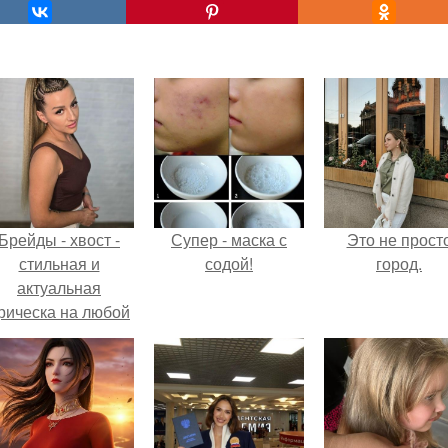
Брейды - хвост -
Супер - маска с
Это не прост
стильная и
содой!
город.
актуальная
рическа на любой
случай.