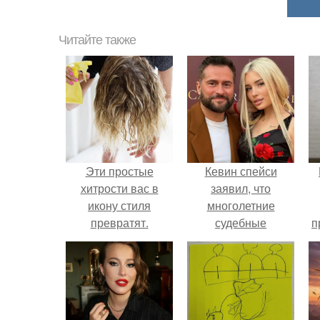
Читайте также
Эти простые
Кевин спейси
хитрости вас в
заявил, что
икону стиля
многолетние
превратят.
судебные
п
разбирательства
практически
уничтожили его
состояние.