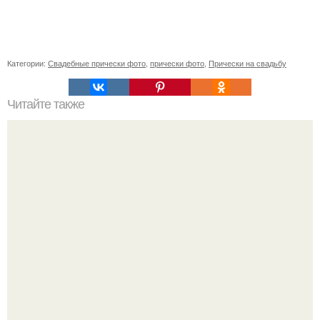
Категории:
Свадебные прически фото
,
прически фото
,
Прически на свадьбу
Читайте также
Деловой стиль в одежде для девушек 2019. Чем
славится деловой стиль одежды