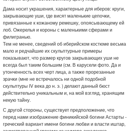
Дама носит украшения, характерные для иберов: круги,
закрывающие уши, где висят маленькие цепочки,
привязанные к кожаному ремешку, опоясывающему ей
лоб. Ожерелья и короны с маленькими сферами и
филигранью.
Тем не менее, сведений об иберийском костюме весьма
мало и редчайшие их скульптурные примеры
показывают, что размер кругов закрывающих уши не
всегда был таким большим (см. В карусели фото. Да и
утонченность всех черт лица, а также прорезанные
зрачки (мне не встречалось ни одной подобной
скульптуры IV века до н. э. ) делают данный бюст
действительно уникальным и, на мой взгляд, хранящим
некую тайну.
С другой стороны, существует предположение, что
перед нами изображение финикийской богини Астарты -
греческий вариант имени богини любви и власти иштар,
заимствованной греками из шумеро-аккадского