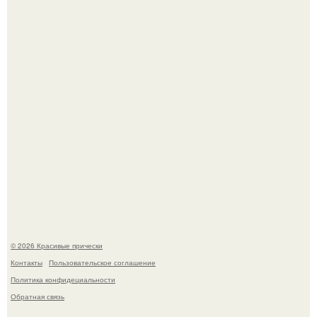
Женственность создают не дорогие вещи, а детали.
Жил - был дракон.
© 2026 Красивые прически
Контакты
Пользовательское соглашение
Политика конфидециальности
Обратная связь