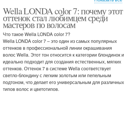
Wella LONDA color 7: почему этот
Лук для лучшего
Мыла при регулярном
оттенок стал любимцем среди
эффекта
использовании
мастеров по волосам
Что такое Wella LONDA color 7?
Мыло для
Противопоказания к
Wella LONDA color 7 – это один из самых популярных
использования
использованию
оттенков в профессиональной линии окрашивания
волос Wella. Этот тон относится к категории блондинок и
идеально подходит для создания естественных, мягких
оттенков. Оттенок 7 в системе Wella соответствует
Желаемый эффект
Эффекты при лечении
светло-блондину с легким золотым или пепельным
подтоном, что делает его универсальным для различных
типов волос и цветотипов.
Эффект от мёда