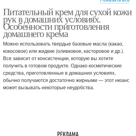
Питательный крем для сухой кожи
Хороший крем
Питательные кремы
рук в домашних условиях.
Особенности приготовления
домашнего крема
Можно использовать твердые базовые масла (какао,
Крем против морщин
Эффективные кремы
кокосовое) или жидкие (оливковое, касторовое и др.).
Все зависит от консистенции, которую вы хотите
получить в готовом продукте. Однако косметические
средства, приготовленные в домашних условиях,
Кремы от морщин
Крем для лица
обычно получаются достаточно жирными — этот нюанс
может вызывать некоторые неудобства.
Крем от морщин
Мужские кремы