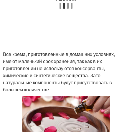
Крем против
Эффективный крем
мимических морщин
Мужской крем
Крем для заполнения
Все крема, приготовленные в домашних условиях,
имеют маленький срок хранения, так как в их
Крем из натуральных
приготовлении не используются консерванты,
Крем для морщин
компонентов
химические и синтетические вещества. Зато
натуральные компоненты будут присутствовать в
большем количестве.
Защитный крем
Лечебный крем