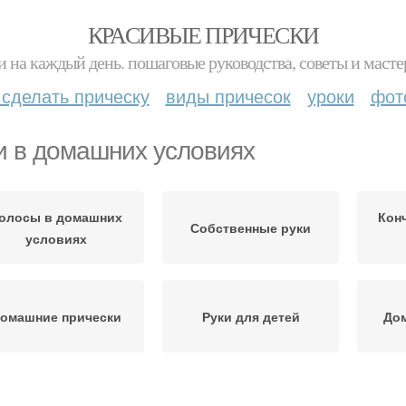
КРАСИВЫЕ ПРИЧЕСКИ
и на каждый день. пошаговые руководства, советы и масте
 сделать прическу
виды причесок
уроки
фот
и в домашних условиях
олосы в домашних
Кон
Собственные руки
условиях
омашние прически
Руки для детей
До
Рецепт в домашних
Условия для волос
До