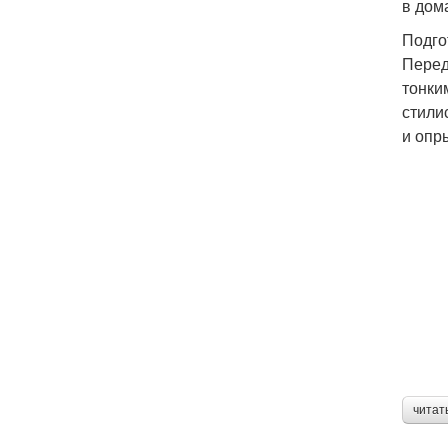
в дом
Подго
Перед
тонки
стили
и опр
читат