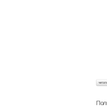
читат
Поль