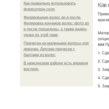
Как правильно использовать
Как
флексотрон соло
Приве
Филирование волос до и после.
краси
Филировка кончиков волос: фото до
и после процедуры, а также видео-
Матер
уроки по этой теме
(опци
Прическа на маленькие волосы для
### П
девочек. Детские прически с
1. Сд
бантами из волос
2. Сд
В нюксенском районе есть деревня
3. За
вострое.
4. Сд
5. За