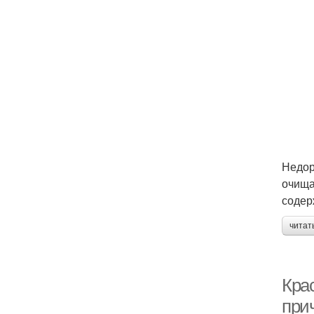
Недор
очища
содер
читат
Кра
при