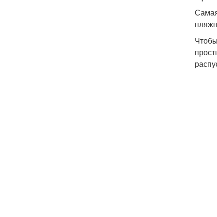
Самая
пляжн
Чтобы
прост
распу