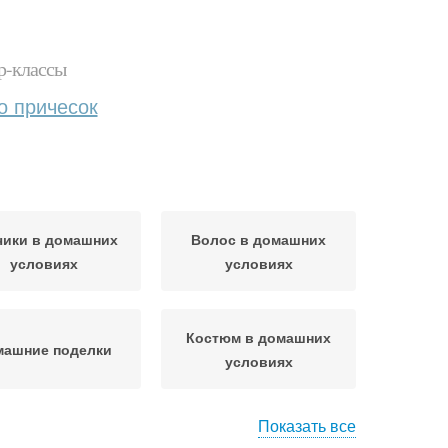
р-классы
о причесок
чики в домашних
Волос в домашних
условиях
условиях
Костюм в домашних
машние поделки
условиях
Показать все
машние рецепты
Руки из основы