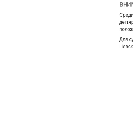
вни
Среди
дегтя
полож
Для с
Невск