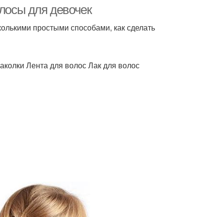
олосы для девочек
сколькими простыми способами, как сделать
ижка в домашних
Руки на новый год
условиях
колки Лента для волос Лак для волос
Крем для рук
Кожи на руках
Гель для рук