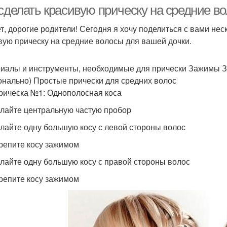
условиях
 сделать красивую прическу на средние в
т, дорогие родители! Сегодня я хочу поделиться с вами не
вую прическу на средние волосы для вашей дочки.
Домашние
Стр
Домашний спрей
кондиционеры
иалы и инструменты, необходимые для прически Зажимы За
онально) Простые прически для средних волос
рическа №1: Однополосная коса
Домашний крем
Руки для сухой кожи
елайте центральную частую пробор
елайте одну большую косу с левой стороны волос
крепите косу зажимом
Ванночки для рук
Салфетки для рук
елайте одну большую косу с правой стороны волос
крепите косу зажимом