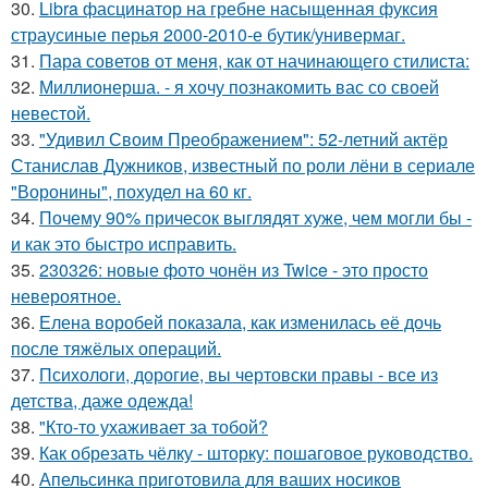
30.
Libra фасцинатор на гребне насыщенная фуксия
страусиные перья 2000-2010-е бутик/универмаг.
31.
Пара советов от меня, как от начинающего стилиста:
32.
Миллионерша. - я хочу познакомить вас со своей
невестой.
33.
"Удивил Своим Преображением": 52-летний актёр
Станислав Дужников, известный по роли лёни в сериале
"Воронины", похудел на 60 кг.
34.
Почему 90% причесок выглядят хуже, чем могли бы -
и как это быстро исправить.
35.
230326: новые фото чонён из Twice - это просто
невероятное.
36.
Елена воробей показала, как изменилась её дочь
после тяжёлых операций.
37.
Психологи, дорогие, вы чертовски правы - все из
детства, даже одежда!
38.
"Кто-то ухаживает за тобой?
39.
Как обрезать чёлку - шторку: пошаговое руководство.
40.
Апельсинка приготовила для ваших носиков