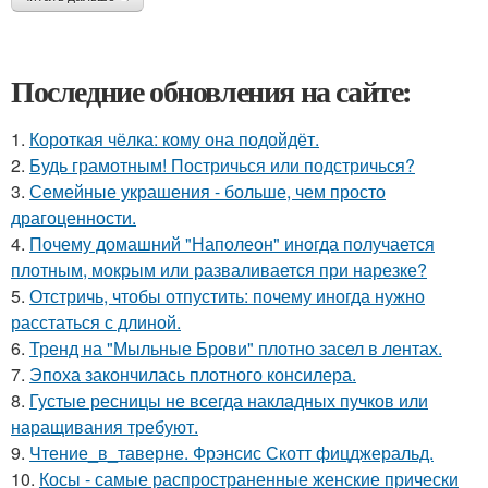
Последние обновления на сайте:
1.
Короткая чёлка: кому она подойдёт.
2.
Будь грамотным! Постричься или подстричься?
3.
Семейные украшения - больше, чем просто
драгоценности.
4.
Почему домашний "Наполеон" иногда получается
плотным, мокрым или разваливается при нарезке?
5.
Отстричь, чтобы отпустить: почему иногда нужно
расстаться с длиной.
6.
Тренд на "Мыльные Брови" плотно засел в лентах.
7.
Эпоха закончилась плотного консилера.
8.
Густые ресницы не всегда накладных пучков или
наращивания требуют.
9.
Чтение_в_таверне. Фрэнсис Скотт фицджеральд.
10.
Косы - самые распространенные женские прически