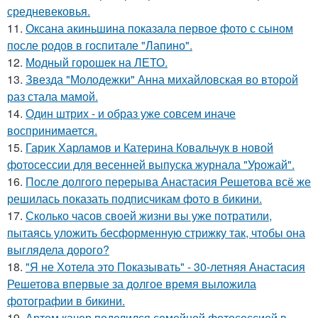
средневековья.
11.
Оксана акиньшина показала первое фото с сыном
после родов в госпитале "Лапино".
12.
Модный горошек на ЛЕТО.
13.
Звезда "Молодежки" Анна михайловская во второй
раз стала мамой.
14.
Один штрих - и образ уже совсем иначе
воспринимается.
15.
Гарик Харламов и Катерина Ковальчук в новой
фотосессии для весенней выпуска журнала "Урожай".
16.
После долгого перерыва Анастасия Решетова всё же
решилась показать подписчикам фото в бикини.
17.
Сколько часов своей жизни вы уже потратили,
пытаясь уложить бесформенную стрижку так, чтобы она
выглядела дорого?
18.
"Я не Хотела это Показывать" - 30-летняя Анастасия
Решетова впервые за долгое время выложила
фотографии в бикини.
19.
Артем качер поделился семейной фотосессией в