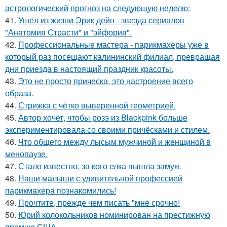
астрологический прогноз на следующую неделю:
41.
Ушёл из жизни Эрик дейн - звезда сериалов
"Анатомия Страсти" и "эйфория".
42.
Профессиональные мастера - парикмахеры уже в
который раз посещают калининский филиал, превращая
дни приезда в настоящий праздник красоты.
43.
Это не просто прическа, это настроение всего
образа.
44.
Стрижка с чётко выверенной геометрией.
45.
Автор хочет, чтобы розэ из Blackpink больше
экспериментировала со своими причёсками и стилем.
46.
Что общего между лысым мужчиной и женщиной в
менопаузе.
47.
Стало известно, за кого елка вышла замуж.
48.
Наши малыши с удивительной профессией
парикмахера познакомились!
49.
Прочтите, прежде чем писать "мне срочно!
50.
Юрий колокольников номинирован на престижную
премию США.