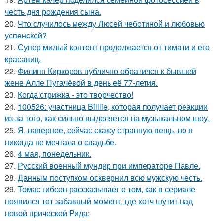
честь дня рождения сына.
20.
Что случилось между Люсей чеботиной и любовью
успенской?
21.
Супер милый контент продолжается от тимати и его
красавиц.
22.
Филипп Киркоров публично обратился к бывшей
жене Алле Пугачёвой в день её 77-летия.
23.
Когда стрижка - это творчество!
24.
100526: участница Billlie, которая получает реакции
из-за того, как сильно выделяется на музыкальном шоу.
25.
Я, наверное, сейчас скажу странную вещь, но я
никогда не мечтала о свадьбе.
26.
4 мая, понедельник.
27.
Русский военный мундир при императоре Павле.
28.
Данным поступком осквернил всю мужскую честь.
29.
Томас гибсон рассказывает о том, как в сериале
появился тот забавный момент, где хотч шутит над
новой прической Рида: