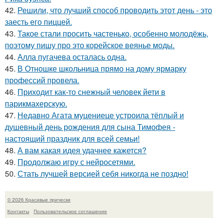
42.
Решили, что лучший способ проводить этот день - это
заесть его пиццей.
43.
Такое стали просить частенько, особенно молодёжь,
поэтому пишу про это корейское веянье моды.
44.
Алла пугачева осталась одна.
45.
В Отношке школьница прямо на дому ярмарку
профессий провела.
46.
Приходит как-то снежный человек йети в
парикмахерскую.
47.
Недавно Агата муцениеце устроила тёплый и
душевный день рождения для сына Тимофея -
настоящий праздник для всей семьи!
48.
А вам какая идея удачнее кажется?
49.
Продолжаю игру с нейросетями.
50.
Стать лучшей версией себя никогда не поздно!
© 2026 Красивые прически
Контакты
Пользовательское соглашение