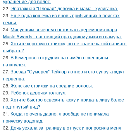
украшение для волос.
22.
Эпатажная "Плохая" девочка и мама - хулиганка.
23.
Ещё одна кошечка из вновь прибывших в поисках
семьи.
24.
Минувшим вечером состоялась церемония жара
Music Awards - настоящий праздник музыки и гламура.
25.
Хотите короткую стрижку, но не знаете какой вариант
выбрать?
26.
В Кемерово сотрудник на намёк от женщины
наткнулся.
27.
Звезда "Сумерек" Тейлор лотнер и его супруга ждут
первенца.
28.
Женские стрижки на средние волосы.
29.
Ребенок девочку толкнул.
30.
Хотите быстро освежить кожу и придать лицу более
подтянутый вид?
31.
Когда то очень давно, я вообще не понимала
прическу водопад.
32.
Дочь уехала за границу в отпуск и попросила меня