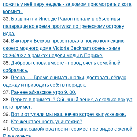
пожить у неё пару недель - за домом присмотреть и кота
кормить.
33.
Брэд питт и Инес де Рамон попали в объективы
папарацци во время прогулки по греческому острову
идра.
34.
Виктория Бекхэм презентовала новую коллекцию
своего модного дома Victoria Beckham осень - зима
2026/2027 в рамках недели моды в Париже.
35.
Дибровы снова вместе - повод очень семейный
собрались.
36.
Весна …. Время снимать шапки, доставать лёгкую
одежду и приводить себя в порядок.
37.
Раннее абхазское утро 9. 00.
38.
Верите в приметы? Обычный веник, а сколько вокруг
него примет.
39.
Вот и отгуляли мы наш вечер встреч выпускников.
40.
Кто женственность уничтожил?
41.
Оксана самойлова постит совместное видео с женой
Рика оуэнса.