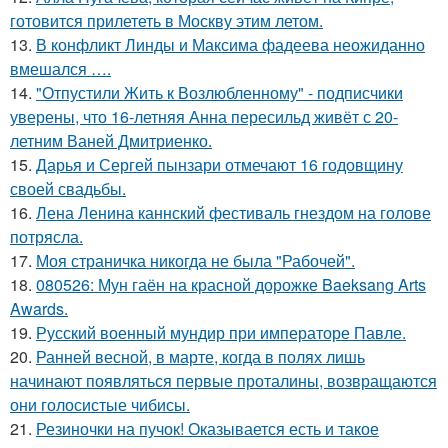
готовится прилететь в Москву этим летом.
13.
В конфликт Линды и Максима фадеева неожиданно
вмешался ….
14.
"Отпустили Жить к Возлюбленному" - подписчики
уверены, что 16-летняя Анна пересильд живёт с 20-
летним Ваней Дмитриенко.
15.
Дарья и Сергей пынзари отмечают 16 годовщину
своей свадьбы.
16.
Лена Ленина каннский фестиваль гнездом на голове
потрясла.
17.
Моя страничка никогда не была "Рабочей".
18.
080526: Мун гаён на красной дорожке Baeksang Arts
Awards.
19.
Русский военный мундир при императоре Павле.
20.
Ранней весной, в марте, когда в полях лишь
начинают появляться первые проталины, возвращаются
они голосистые чибисы.
21.
Резиночки на пучок! Оказывается есть и такое