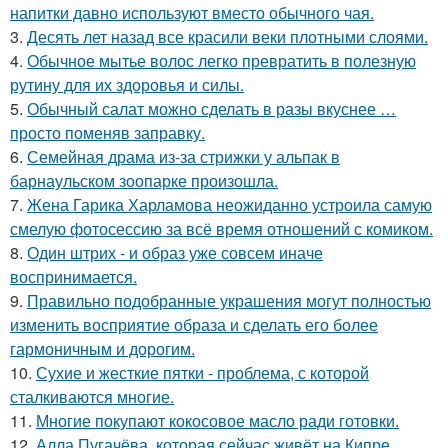
напитки давно используют вместо обычного чая.
3.
Десять лет назад все красили веки плотными слоями.
4.
Обычное мытье волос легко превратить в полезную
рутину для их здоровья и силы.
5.
Обычный салат можно сделать в разы вкуснее …
просто поменяв заправку.
6.
Семейная драма из-за стрижки у альпак в
барнаульском зоопарке произошла.
7.
Жена Гарика Харламова неожиданно устроила самую
смелую фотосессию за всё время отношений с комиком.
8.
Один штрих - и образ уже совсем иначе
воспринимается.
9.
Правильно подобранные украшения могут полностью
изменить восприятие образа и сделать его более
гармоничным и дорогим.
10.
Сухие и жесткие пятки - проблема, с которой
сталкиваются многие.
11.
Многие покупают кокосовое масло ради готовки.
12.
Алла Пугачёва, которая сейчас живёт на Кипре,