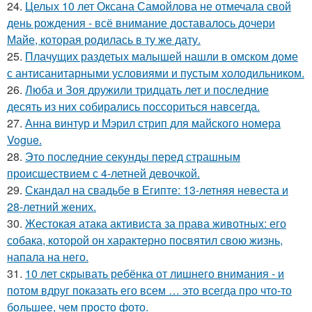
24.
Целых 10 лет Оксана Самойлова не отмечала свой
день рождения - всё внимание доставалось дочери
Майе, которая родилась в ту же дату.
25.
Плачущих раздетых малышей нашли в омском доме
с антисанитарными условиями и пустым холодильником.
26.
Люба и Зоя дружили тридцать лет и последние
десять из них собирались поссориться навсегда.
27.
Анна винтур и Мэрил стрип для майского номера
Vogue.
28.
Это последние секунды перед страшным
происшествием с 4-летней девочкой.
29.
Скандал на свадьбе в Египте: 13-летняя невеста и
28-летний жених.
30.
Жестокая атака активиста за права животных: его
собака, которой он характерно посвятил свою жизнь,
напала на него.
31.
10 лет скрывать ребёнка от лишнего внимания - и
потом вдруг показать его всем … это всегда про что-то
большее, чем просто фото.