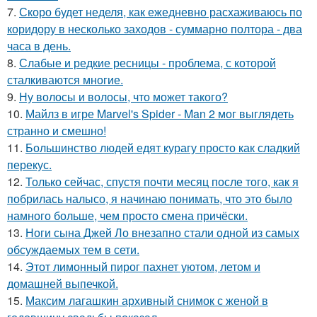
7.
Скоро будет неделя, как ежедневно расхаживаюсь по
коридору в несколько заходов - суммарно полтора - два
часа в день.
8.
Слабые и редкие ресницы - проблема, с которой
сталкиваются многие.
9.
Ну волосы и волосы, что может такого?
10.
Майлз в игре Marvel's Spider - Man 2 мог выглядеть
странно и смешно!
11.
Большинство людей едят курагу просто как сладкий
перекус.
12.
Только сейчас, спустя почти месяц после того, как я
побрилась налысо, я начинаю понимать, что это было
намного больше, чем просто смена причёски.
13.
Ноги сына Джей Ло внезапно стали одной из самых
обсуждаемых тем в сети.
14.
Этот лимонный пирог пахнет уютом, летом и
домашней выпечкой.
15.
Максим лагашкин архивный снимок с женой в