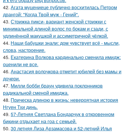
и к его образу ряд вопросов:
42.
Агата муцениеце публично восхитилась Петром
дрангой: "Когда Твой муж - Гений".
43.
Стрижка пикси- вариант женской стрижки с
минимальной длиной волос по бокам и сзади, с
удлинённой макушкой и ассиметричной чёлкой.
44.
Наши бабушки знали: дом чувствует всё - мысли,
слова, настроение.
45.
Екатерина Волкова кардинально сменила имидж:
оценили не все.
46.
Анастасия волочкова отметит юбилей без мамы и
дочери.
47.
Милли бобби браун удивила поклонников
радикальной сменой имиджа.
48.
Прическа длиною в жизнь: невероятная история
Нгуен Тхи динь.
49.
57-Летняя Светлана Бондарчук в откровенном
бикини отдыхает на гоа с семьей.
50.
30 летняя Лиза Арзамасова и 52-летний Илья