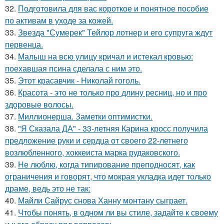
32.
Подготовила для вас короткое и понятное пособие
по активам в уходе за кожей.
33.
Звезда "Сумерек" Тейлор лотнер и его супруга ждут
первенца.
34.
Малыш на всю улицу кричал и истекал кровью:
поехавшая псина сделала с ним это.
35.
Этот красавчик - Николай гоголь.
36.
Красота - это не только про длину ресниц, но и про
здоровые волосы.
37.
Миллионерша. Заметки оптимистки.
38.
"Я Сказала ДА" - 33-летняя Карина кросс получила
предложение руки и сердца от своего 22-летнего
возлюбленного, хоккеиста марка рудаковского.
39.
Не люблю, когда типирование преподносят, как
ограничения и говорят, что мокрая укладка идет только
драме, ведь это не так:
40.
Майли Сайрус снова Ханну монтану сыграет.
41.
Чтобы понять, в одном ли вы стиле, задайте к своему