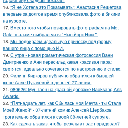
годовщину свадьбы показал.
16.
"Я не Хотела это Показывать": Анастасия Решетова
впервые за долгое время опубликовала фото в бикини
на курорте.
17.
Вместо того чтобы позировать фотографам на Met
Gala, шаламе выбрал матч "Нью-йорк Никс".
18.
Мы подбираем идеальную причёску под форму
вашего лица с помощью ИИ.
19.
С утра - новая романтическая фотосессия Вани
Дмитриенко и Ани пересильд какая красивая пара:
светятся, идеально сочетаются по настроению и стилю.
20.
Филипп Киркоров публично обратился к бывшей
жене Алле Пугачёвой в день её 77-летия.
21.
080526: Мун гаён на красной дорожке Baeksang Arts
Awards.
22.
"Пятнадцать лет, как Сбылась моя Мечта - ты Стала
Моей Женой" - 37-летний комик Алексей Щербаков
трогательно обратился к своей 38-летней супруге.
23.
Как сделать заказ, чтобы результат вас порадовал?