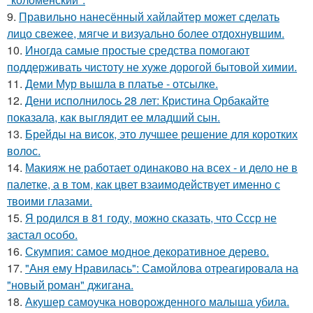
9.
Правильно нанесённый хайлайтер может сделать
лицо свежее, мягче и визуально более отдохнувшим.
10.
Иногда самые простые средства помогают
поддерживать чистоту не хуже дорогой бытовой химии.
11.
Деми Мур вышла в платье - отсылке.
12.
Дени исполнилось 28 лет: Кристина Орбакайте
показала, как выглядит ее младший сын.
13.
Брейды на висок, это лучшее решение для коротких
волос.
14.
Макияж не работает одинаково на всех - и дело не в
палетке, а в том, как цвет взаимодействует именно с
твоими глазами.
15.
Я родился в 81 году, можно сказать, что Ссср не
застал особо.
16.
Скумпия: самое модное декоративное дерево.
17.
"Аня ему Нравилась": Самойлова отреагировала на
"новый роман" джигана.
18.
Акушер самоучка новорожденного малыша убила.