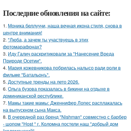
Последние обновления на сайте:
1.
Моника беллуччи, наша вечная икона стиля, снова в
центре внимания!
2.
"Люба, а зачем ты участвуешь в этих
фотомарафонах?
3.
Иду Галич раскритиковали за "Нанесение Вреда
Природе Осетии".
4.
Мария кожевникова побрилась налысо ради роли в
фильме "Батальонъ".
5.
Доступные тренды на лето 2026.
6.
Ольга бузова показалась в бикини на отдыхе в
доминиканской республике.
7.
Мамы такие мамы: Дженнифер Лопес расплакалась
на выпускном сына Макса.
8.
В очередной раз бренд "Nishman" совместно с барбер
- шопом "Host " г. Коломна постели наш "добрый дом
"коломенский".