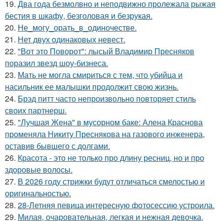
19.
Два года безмолвно и неподвижно пролежала рыжая
бестия в шкафу, безголовая и безрукая.
20.
Не_могу_орать_в_одиночестве.
21.
Нет двух одинаковых невест.
22.
"Вот это Поворот": лысый Владимир Пресняков
поразил звезд шоу-бизнеса.
23.
Мать не могла смириться с тем, что убийца и
насильник ее малышки продолжит свою жизнь.
24.
Брэд питт часто непроизвольно повторяет стиль
своих партнерш.
25.
"Лучшая Жена" в мусорном баке: Алена Краснова
променяла Никиту Преснякова на газового инженера,
оставив бывшего с долгами.
26.
Красота - это не только про длину ресниц, но и про
здоровые волосы.
27.
В 2026 году стрижки будут отличаться смелостью и
оригинальностью.
28.
28-Летняя певица интересную фотосессию устроила.
29.
Милая, очаровательная, легкая и нежная девочка,