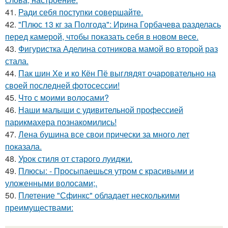
41.
Ради себя поступки совершайте.
42.
"Плюс 13 кг за Полгода": Ирина Горбачева разделась
перед камерой, чтобы показать себя в новом весе.
43.
Фигуристка Аделина сотникова мамой во второй раз
стала.
44.
Пак шин Хе и ко Кён Пё выглядят очаровательно на
своей последней фотосессии!
45.
Что с моими волосами?
46.
Наши малыши с удивительной профессией
парикмахера познакомились!
47.
Лена бушина все свои прически за много лет
показала.
48.
Урок стиля от старого луиджи.
49.
Плюсы: - Просыпаешься утром с красивыми и
уложенными волосами;.
50.
Плетение "Сфинкс" обладает несколькими
преимуществами: