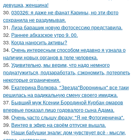
девушка, женщина!
30.
030326: я даже не фанат Карины, но эти фото
сохранила не раздумывая.
31.
Лиза барашик новую фотосессию представила.
32.
Раннее абхазское утро 9. 00.
33.
Когда наносить активы?
34.
Очень интересным способом недавно я узнала о
наличии новых органов в теле человека.
35.
Удивительно, мы верим, что надо немного
поднатужиться, подзаработать, сэкономить, потерпеть
некоторые ограничения.
36.
Екатерина Волкова, "Звезда"Ворониных" все таки
решилась на радикальную смену своего имиджа.
37.
Бывший муж Ксении Бородиной Курбан омаров
впервые показал лицо годовалого сына Адама.
38.
Очень часто слышу фразу: "Я не Фотогиенична".
39.
Винтер в эфир на своём отпуске вышла.
40.
Наши бабушки знали: дом чувствует всё - мысли,
слова, настроение.