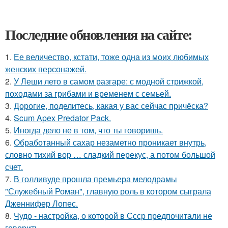
Последние обновления на сайте:
1.
Ее величество, кстати, тоже одна из моих любимых
женских персонажей.
2.
У Леши лето в самом разгаре: с модной стрижкой,
походами за грибами и временем с семьей.
3.
Дорогие, поделитесь, какая у вас сейчас причёска?
4.
Scum Apex Predator Pack.
5.
Иногда дело не в том, что ты говоришь.
6.
Обработанный сахар незаметно проникает внутрь,
словно тихий вор … сладкий перекус, а потом большой
счет.
7.
В голливуде прошла премьера мелодрамы
"Служебный Роман", главную роль в котором сыграла
Дженнифер Лопес.
8.
Чудо - настройка, о которой в Ссср предпочитали не
говорить.