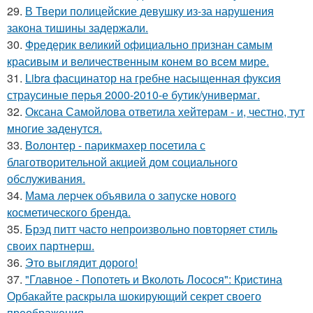
29.
В Твери полицейские девушку из-за нарушения
закона тишины задержали.
30.
Фредерик великий официально признан самым
красивым и величественным конем во всем мире.
31.
Libra фасцинатор на гребне насыщенная фуксия
страусиные перья 2000-2010-е бутик/универмаг.
32.
Оксана Самойлова ответила хейтерам - и, честно, тут
многие заденутся.
33.
Волонтер - парикмахер посетила с
благотворительной акцией дом социального
обслуживания.
34.
Мама лерчек объявила о запуске нового
косметического бренда.
35.
Брэд питт часто непроизвольно повторяет стиль
своих партнерш.
36.
Это выглядит дорого!
37.
"Главное - Попотеть и Вколоть Лосося": Кристина
Орбакайте раскрыла шокирующий секрет своего
преображения.