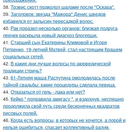
38.
Трэвис скотт подколол шаламе после "Оскара".
39.
Заголовок: звезда "Мажора" Денис шведов
избавился от залысин пересадкой волос.
40.
Рак поразил несколько органов: близкая подруга
лерчек раскрыла новый диагноз блогерши.
41.
Старший сын Екатерины Климовой и Игоря
Петренко, 19-летний Матвей, стал настоящим Крашем
социальных сетей.
42.
В какие дни лучше волосы по аюрведической
традиции стричь?
43.
61-Летняя маша Распутина омолодилась после
тайной свадьбы: какие процедуры сделала певица.
44.
Отказаться от гель - лака или нет?
45.
Кейко * поправила амигасу *, и вздохнув, неспешно
продолжила свой путь среди бесконечных квадратов
рисовых полей.
46.
Когда есть вопросы, в которых не хочется, а порой и
нельзя ошибиться, спасает коллективный разум.