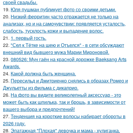
своей свадьбы.
19.
Юля пушман публикует фото со своими детьми.
20.
Низкий ферритин часто отражается не только на
анализах, но и на самочувствии: появляется усталость,
слабость, тусклость кожи и выпадение волос.
21.
1. первый гость.
22.
"Сел к Тётке на шею и Отъелся" - в сети обсуждают
внешний вид бывшего мужа Марии Мироновой.
23.
080526: Мун гаён на красной дорожке Baeksang Arts
Awards.
24.
Какой должна быть женщина.
25.
Пересильд и Дмитриенко снялись в образах Ромео и
Джульетты из фильма с дикаприо.
26.
На фото вы видите великолепный аксессуар - это
может быть как шпилька, так и брошь, в зависимости от
вашего выбора и предпочтений!
27.
Тенденция на короткие волосы набирает обороты в
2026 году.
28.
Эпатажная "Плохая" девочка и мама - хулиганка.