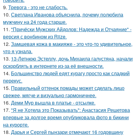
9.
Тревога - это не слабость.
10.
Светлана Иванова объяснила, почему полюбила
мужчину на 24 года старше.
11.
"Причёски Мужских Айдолов: Надежда и Отчаяние" -
версия с вонбином из Riize.
12.
Замшевая кожа в макияже - это что-то удивительное,
что я узнала.
13.
13-Летнюю Эстеллу, дочь Михаила галустяна, начали
оскорблять в интернете из-за её внешности.
14.
Большинство людей едят курагу просто как сладкий
перекус.
15.
Правильный оттенок помады может сделать лицо
свежее, мягче и визуально гармоничнее.
16.
Деми Мур вышла в платье - отсылке.
17.
"Я не Хотела это Показывать": Анастасия Решетова
впервые за долгое время опубликовала фото в бикини
на курорте.
18.
Дарья и Сергей пынзари отмечают 16 годовщину