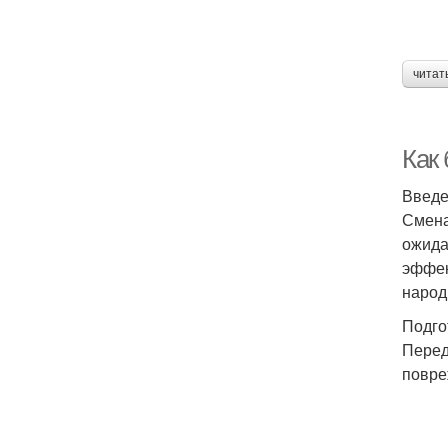
читат
Как
Введ
Смена
ожида
эффек
народ
Подго
Перед
повре