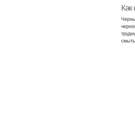
Как
Черны
черно
трудн
смыть