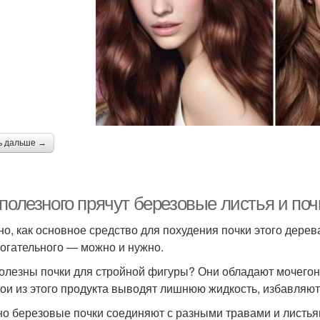
ь дальше →
полезного прячут березовые листья и поч
но, как основное средство для похудения почки этого дере
огательного — можно и нужно.
олезны почки для стройной фигуры? Они обладают мочего
тои из этого продукта выводят лишнюю жидкость, избавляю
о березовые почки соединяют с разными травами и листьям