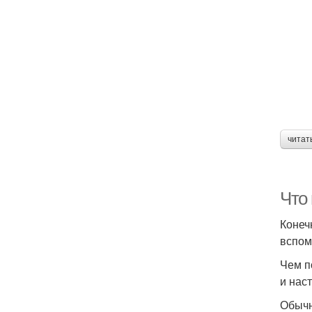
читат
Что 
Конеч
вспом
Чем п
и нас
Обычн