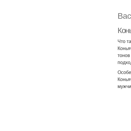
Вас
Кон
Что т
Конья
тонов
подхо
Особе
Конья
мужчи