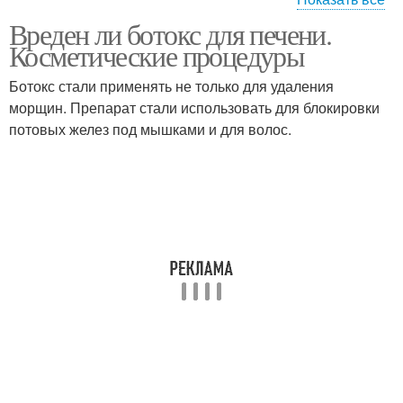
Вреден ли ботокс для печени.
Ботокс для волос
Ботокс для организма
Косметические процедуры
Ботокс стали применять не только для удаления
морщин. Препарат стали использовать для блокировки
потовых желез под мышками и для волос.
Ботокс под глаза
Ботокс в области
Ботокс для глаз
Ботокс на лице