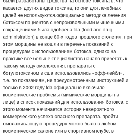
были разработаны средства на основе токсина в. что
касается других видов токсина, то они для лечебных
целей не используются.официально методика лечения
ботоксом пациентов с непроизвольными мышечными
сокращениями была одобрена fda (food and drug
administration) в конце 80-х годов прошлого столетия. при
этом морщины не вошли в перечень показаний к
процедурам с использованием ботокса, однако на
практике все больше специалистов начало прибегать к
такому методу омоложения. препараты с
ботулотоксином в сша использовались «офф-лейбл»,
т.е. по показаниям, не предусмотренным инструкцией.и
только в 2002 году fda официально включило
косметические проблемы (мимические морщины на
лице) в список показаний для использования ботокса. с
этого момента начинается история невероятного
коммерческого успеха опасного препарата. пройти
омолаживающую процедуру можно было в любом
косметическом салоне или в спортивном клубе. в