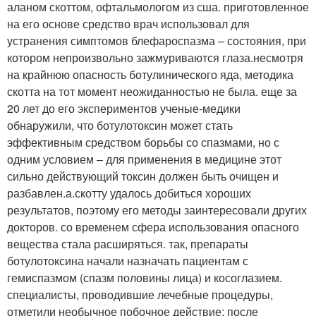
аланом скоттом, офтальмологом из сша. приготовленное
на его основе средство врач использовал для
устранения симптомов блефароспазма – состояния, при
котором непроизвольно зажмуриваются глаза.несмотря
на крайнюю опасность ботулинического яда, методика
скотта на тот момент неожиданностью не была. еще за
20 лет до его экспериментов ученые-медики
обнаружили, что ботулотоксин может стать
эффективным средством борьбы со спазмами, но с
одним условием – для применения в медицине этот
сильно действующий токсин должен быть очищен и
разбавлен.а.скотту удалось добиться хороших
результатов, поэтому его методы заинтересовали других
докторов. со временем сфера использования опасного
вещества стала расширяться. так, препараты
ботулотоксина начали назначать пациентам с
гемиспазмом (спазм половины лица) и косоглазием.
специалисты, проводившие лечебные процедуры,
отметили необычное побочное действие: после