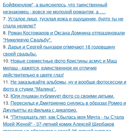
Бойфрендом", а выяснилось, что таинственный
незнакомец - вовсе не молодой романтик, а ….
7.
Усталое лицо, тусклая кожа и ощущение, будто ты не
спала неделю?
8.
Роман Костомаров и Оксана Домнина отпраздновали
"Никелевую Свадьбу".
9.
Дарья и Сергей пынзари отмечают 16 годовщину
своей свадьбы.
10.
Новые совместные фото Кристины асмус и Маш
милаш - кажется, единственное их отличие
действительно в цвете глаз!
11.
Не заказывайте альбомы, ну и вообще фотосессии и
фото в студии "Малина".
12.
Юля пушман публикует фото со своими детьми.
13.
Пересильд и Дмитриенко снялись в образах Ромео и
Джульетты из фильма с дикаприо.
14.
"Пятнадцать лет, как Сбылась моя Мечта - ты Стала
Моей Женой" - 37-летний комик Алексей Щербаков
трогательно обратился к своей 38-летней супруге.