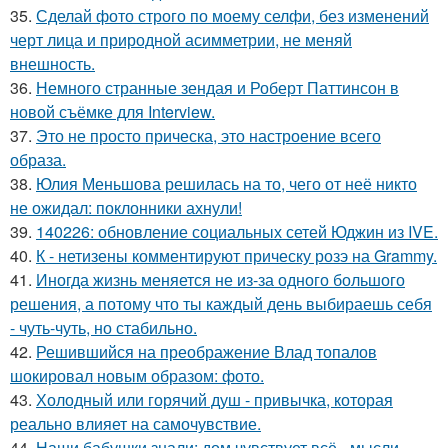
35.
Сделай фото строго по моему селфи, без изменений
черт лица и природной асимметрии, не меняй
внешность.
36.
Немного странные зендая и Роберт Паттинсон в
новой съёмке для Interview.
37.
Это не просто прическа, это настроение всего
образа.
38.
Юлия Меньшова решилась на то, чего от неё никто
не ожидал: поклонники ахнули!
39.
140226: обновление социальных сетей Юджин из IVE.
40.
К - нетизены комментируют прическу розэ на Grammy.
41.
Иногда жизнь меняется не из-за одного большого
решения, а потому что ты каждый день выбираешь себя
- чуть-чуть, но стабильно.
42.
Решившийся на преображение Влад топалов
шокировал новым образом: фото.
43.
Холодный или горячий душ - привычка, которая
реально влияет на самочувствие.
44.
Наши бабушки знали: дом чувствует всё - мысли,