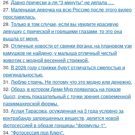
26.
Давно прически а-ля "3 минуты" не делала ….
27.
Маленькая девочка на всю Россию после этого видео
прославилась.
28.
Только в том случае, если вы увидите красивую
девушку с прической и горящими глазами, то это она
вышла от меня.
29.
Отличные новости от свинки ёргана: на плановом узи
камушков не найдено, у малыша отличный чистый
животик с модной весенней стрижкой.
30.
В 2026 году стрижки будут отличаться смелостью и
оригинальностью.
31.
Люблю стричь. Не потому что это модно или денежно.
32.
Образ, в котором Деми Мур появилась на показе
Gucci, очень показательный с точки зрения современной
парикмахерской формы.
33.
Аглая Тарасова, осужденная на 3 года условно за
контрабанду запрещенных веществ, делится новой
фотосессией в образе гонщицы "формулы-1".
34.
"Фотосессия под Ключ".