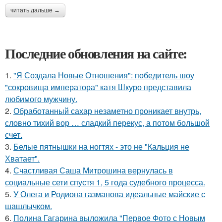
читать дальше →
Последние обновления на сайте:
1.
"Я Создала Новые Отношения": победитель шоу
"сокровища императора" катя Шкуро представила
любимого мужчину.
2.
Обработанный сахар незаметно проникает внутрь,
словно тихий вор … сладкий перекус, а потом большой
счет.
3.
Белые пятнышки на ногтях - это не "Кальция не
Хватает".
4.
Счастливая Саша Митрошина вернулась в
социальные сети спустя 1, 5 года судебного процесса.
5.
У Олега и Родиона газманова идеальные майские с
шашлычком.
6.
Полина Гагарина выложила "Первое Фото с Новым