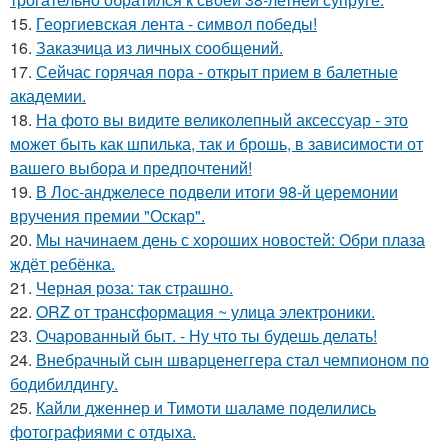
15.
Георгиевская лента - символ победы!
16.
Заказчица из личных сообщений.
17.
Сейчас горячая пора - открыт прием в балетные
академии.
18.
На фото вы видите великолепный аксессуар - это
может быть как шпилька, так и брошь, в зависимости от
вашего выбора и предпочтений!
19.
В Лос-анджелесе подвели итоги 98-й церемонии
вручения премии "Оскар".
20.
Мы начинаем день с хороших новостей: Обри плаза
ждёт ребёнка.
21.
Черная роза: так страшно.
22.
ORZ от трансформация ~ улица электроники.
23.
Очарованный быт. - Ну что ты будешь делать!
24.
Внебрачный сын шварценеггера стал чемпионом по
бодибилдингу.
25.
Кайли дженнер и Тимоти шаламе поделились
фотографиями с отдыха.