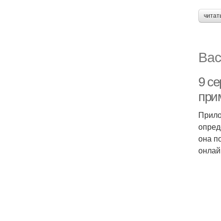
читат
Вас
9 с
при
Прило
опред
она п
онлай