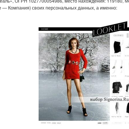
еаль», ОГРН 1027700054986, место нахождения: 119180, Москв
е — Компания) своих персональных данных, а именно: