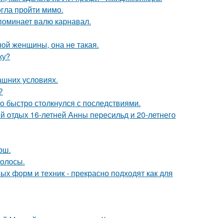
огла пройти мимо.
апоминает валю карнавал.
ой женщины, она не такая.
ку?
ашних условиях.
?
о быстро столкнулся с последствиями.
й отдых 16-летней Анны пересильд и 20-летнего
рш.
волосы.
х форм и техник - прекрасно подходят как для