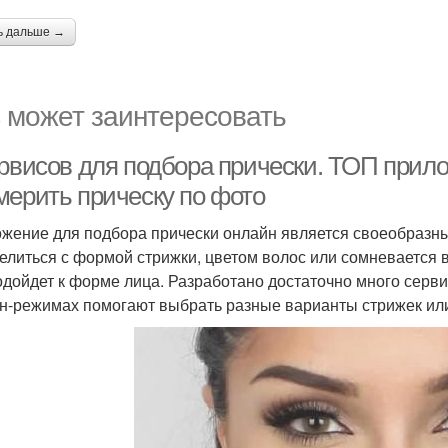
ь дальше →
 может заинтересовать
ервисов для подбора прически. ТОП прил
мерить прическу по фото
жение для подбора прически онлайн является своеобразным
елиться с формой стрижки, цветом волос или сомневается в т
одойдет к форме лица. Разработано достаточно много сервис
н-режимах помогают выбрать разные варианты стрижек или