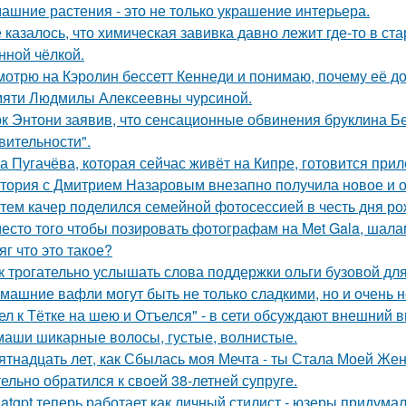
ашние растения - это не только украшение интерьера.
 казалось, что химическая завивка давно лежит где-то в с
нной чёлкой.
мотрю на Кэролин бессетт Кеннеди и понимаю, почему её до
яти Людмилы Алексеевны чурсиной.
к Энтони заявив, что сенсационные обвинения бруклина Б
вительности".
а Пугачёва, которая сейчас живёт на Кипре, готовится прил
тория с Дмитрием Назаровым внезапно получила новое и 
тем качер поделился семейной фотосессией в честь дня р
есто того чтобы позировать фотографам на Met Gala, шала
яг что это такое?
к трогательно услышать слова поддержки ольги бузовой для
машние вафли могут быть не только сладкими, но и очень
ел к Тётке на шею и Отъелся" - в сети обсуждают внешний
маши шикарные волосы, густые, волнистые.
ятнадцать лет, как Сбылась моя Мечта - ты Стала Моей Жен
тельно обратился к своей 38-летней супруге.
atgpt теперь работает как личный стилист - юзеры придумал