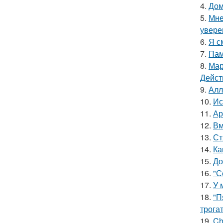
4.
Дом
5.
Мне
увере
6.
Я с
7.
Пам
8.
Мар
Дейст
9.
Алл
10.
Ис
11.
Ар
12.
Вм
13.
Ст
14.
Ка
15.
До
16.
"С
17.
У 
18.
"П
трога
19.
Ch