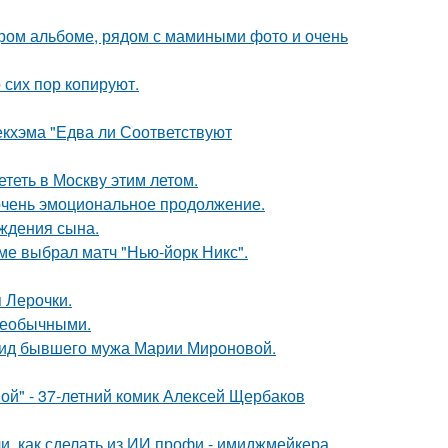
таром альбоме, рядом с мамиными фото и очень
 сих пор копируют.
екхэма "Едва ли Соответствуют
ететь в Москву этим летом.
очень эмоциональное продолжение.
ождения сына.
ме выбрал матч "Нью-йорк Никс".
 Лерочки.
 необычными.
 вид бывшего мужа Марии Мироновой.
ой" - 37-летний комик Алексей Щербаков
и, как сделать из ИИ профи - имиджмейкера.