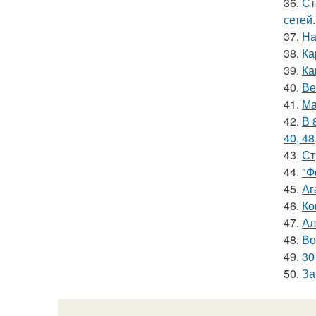
36.
Ст
сетей.
37.
На
38.
Ка
39.
Ка
40.
Ве
41.
Ма
42.
В 
40, 48
43.
Ст
44.
"Ф
45.
Аг
46.
Ко
47.
Ал
48.
Во
49.
30
50.
За