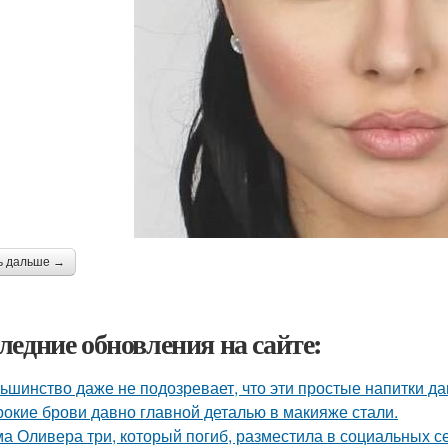
ь дальше →
ледние обновления на сайте:
ьшинство даже не подозревает, что эти простые напитки да
окие брови давно главной деталью в макияже стали.
а Оливера три, который погиб, разместила в социальных се