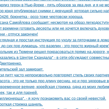
рлиз терон в Нью-йорке - пять образов за два дня, и я не м
ор крид опубликовал снимки с девушкой, которая сильно н
0426: брюнетка - розэ тоже чертовски хороша.
сана Самойлова сообщает: несмотря на образ легкодоступн
т времени готовить десерты или не хочется включать духов
ни - отпуск закончен!
глядная и простая инструкция по уходу за пяточками в дом
 до сих пор думаешь, что вазелин - это просто жирный крем
ольник из Тюмени решил покрасоваться прямо на дороге, н
казались в Центре Скандала" - в сети обсуждают совместны
Дмитриенко.
ительский зал замирает.
эд питт часто непроизвольно повторяет стиль своих партне
асота - это не только про длину ресниц, но и про здоровые 
временное веяние, корейская стрижка, одна из моих любимы
ек, так и для парней.
иллионерша". - я хочу познакомить вас со своей невестой.
роткая стрижка шанель.