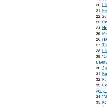
20.
Ша
21.
Ег
22.
26
23.
Ок
24.
Не
25.
Ми
26.
На
27.
Ты
28.
Шк
29.
"О
Вани 
30.
Зр
31.
Бр
32.
Кр
33.
Со
девуш
34.
"М
35.
Ко