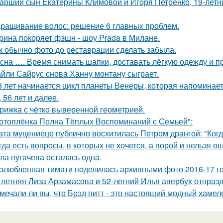
арший сын Екатерины Климовой и Игоря Петренко, 19-лет
ращивание волос: решение 6 главных проблем.
рина покоряет фэшн - шоу Prada в Милане.
к обычно фото до реставрации сделать забыла.
сна …. Время снимать шапки, доставать лёгкую одежду и пр
йли Сайрус снова Ханну монтану сыграет.
8 лет начинается цикл планеты Венеры, которая напоминает о 
, 56 лет и далее.
рижка с чётко выверенной геометрией.
отоплёнка Полна Тёплых Воспоминаний с Семьей":
ата муцениеце публично восхитилась Петром дрангой: "Когда
гда есть вопросы, в которых не хочется, а порой и нельзя о
ла пугачева осталась одна.
злюбленная тимати поделилась архивными фото 2016-17 го
 летняя Лиза Арзамасова и 52-летний Илья авербух отпраз
мечали ли вы, что Брэд питт - это настоящий модный хамел