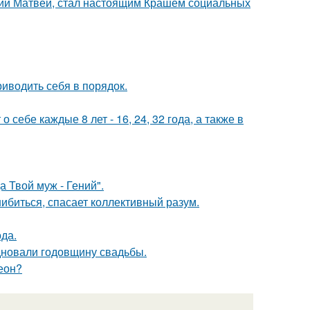
ний Матвей, стал настоящим Крашем социальных
иводить себя в порядок.
себе каждые 8 лет - 16, 24, 32 года, а также в
 Твой муж - Гений".
шибиться, спасает коллективный разум.
да.
дновали годовщину свадьбы.
еон?