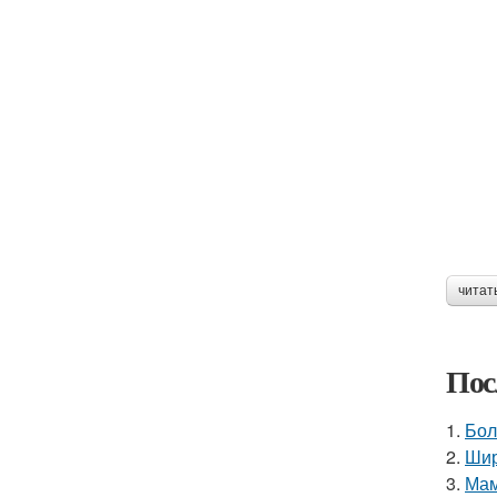
читат
Пос
1.
Бол
2.
Шир
3.
Мам